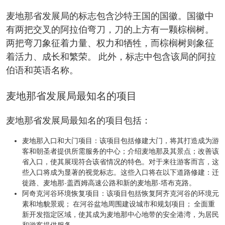
麦地那省发展局的标志包含沙特王国的国徽。国徽中
有两把交叉的阿拉伯弯刀，刀的上方有一颗棕榈树。
两把弯刀象征着力量、权力和牺牲，而棕榈树则象征
着活力、成长和繁荣。 此外，标志中包含该局的阿拉
伯语和英语名称。
麦地那省发展局最知名的项目
麦地那省发展局最知名的项目包括：
麦地那入口和大门项目：该项目包括修建大门，将其打造成为游
客和朝圣者提供所需服务的中心；介绍麦地那及其景点；改善该
省入口，使其展现符合该省情况的特色。对于来往游客而言，这
些入口将成为显著的视觉标志。这些入口将在以下道路修建：迁
徙路、麦地那-盖西姆高速公路和新的麦地那-塔布克路。
阿奇克河谷环境恢复项目：该项目包括恢复阿齐克河谷的环境元
素和地貌景观； 在河谷盆地周围建设城市和规划项目； 全面重
新开发指定区域，使其成为麦地那中心地带的安全港湾，为居民