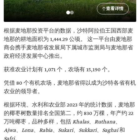
查看详情
根据麦地那投资平台的数据，沙特阿拉伯王国西部麦
地那的耕地面积为 1,444.29 公顷。 这一平台由麦地那
商会携手麦地那省发展局下属城市监测局与麦地那省
政府经济发展中心推出。
获准农业计划有 1,071 个，农场有 15,190 个。
凭借 80 个有机农场，麦地那省得以成为沙特各省有机
农业的领导者。
根据环境、水利和农业部 2023 年的统计数据，麦地那
的椰枣树数量排名全国第二，约 830 万棵，年产约 22
万吨椰枣，品种多样，包括
Khalas
、
Ruthana
、
Ajwa
、
Lona
、
Rabia
、
Sukari
、
Sukkari
、
Saghai
和
Safri
。