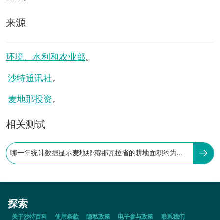
来源
环境、水利和农业部
。
沙特通讯社
。
麦地那投资
。
相关测试
哪一年统计数据显示麦地那·穆那瓦拉省的耕地面积约为
1,444.29 公顷？
探索
关于沙特百科
使用条款
隐私政策
电子参与政策
联系我们