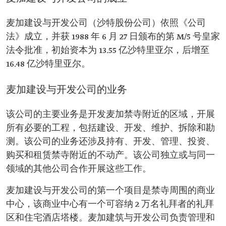
麦加建设与开发公司（沙特股份公司）依照《公司
法》成立，并获 1988 年 6 月 27 日颁布的第 M/5 号皇家
法令批准，初始资本为 13.55 亿沙特里亚尔，后增至
16.48 亿沙特里亚尔。
麦加建设与开发公司的业务
该公司的主要业务是开发麦加禁寺附近的区域，开展
所有必要的工程，包括建设、开发、维护、拆除和勘
测。该公司的业务还涉及持有、开发、管理、投资、
购买和租赁禁寺附近的不动产。该公司独立或与同一
领域的其他公司合作开展这些工作。
麦加建设与开发公司的第一个项目是禁寺周围的商业
中心，该商业中心有一个可容纳 2 万名礼拜者的礼拜
区和住宅酒店塔楼。麦加建筑与开发公司负责管理和