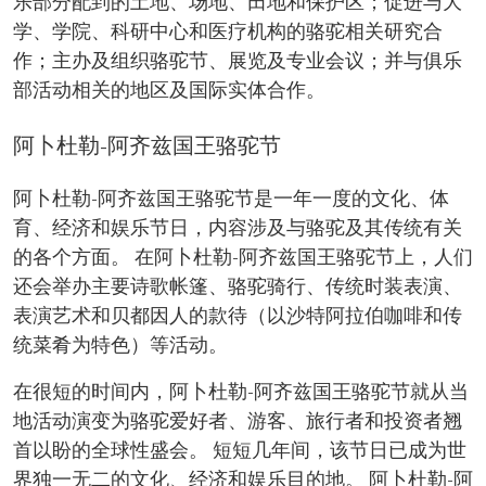
乐部分配到的土地、场地、田地和保护区；促进与大
学、学院、科研中心和医疗机构的骆驼相关研究合
作；主办及组织骆驼节、展览及专业会议；并与俱乐
部活动相关的地区及国际实体合作。
阿卜杜勒-阿齐兹国王骆驼节
阿卜杜勒-阿齐兹国王骆驼节是一年一度的文化、体
育、经济和娱乐节日，内容涉及与骆驼及其传统有关
的各个方面。 在阿卜杜勒-阿齐兹国王骆驼节上，人们
还会举办主要诗歌帐篷、骆驼骑行、传统时装表演、
表演艺术和贝都因人的款待（以沙特阿拉伯咖啡和传
统菜肴为特色）等活动。
在很短的时间内，阿卜杜勒-阿齐兹国王骆驼节就从当
地活动演变为骆驼爱好者、游客、旅行者和投资者翘
首以盼的全球性盛会。 短短几年间，该节日已成为世
界独一无二的文化、经济和娱乐目的地。 阿卜杜勒-阿