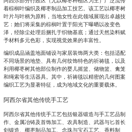
阿西尔部分行政区（尤以椰枣种植区为主）广泛流传
着棕榈叶编织及椰枣制品加工技艺。该工艺以椰枣树
叶片与叶柄为原料，当地女性在此领域展现出卓越技
艺：她们将采集的棕榈叶置于阳光下曝晒以改变色
泽，经除尘处理后捆扎于织物基底；通过天然染料赋
予材料多元色彩，实现视觉效果的丰富性。
编织成品涵盖地面铺设与家居装饰两大类：包括适配
不同场景的地垫、具有几何纹饰特色的祈祷毯，以及
利用椰枣树其他部位制作的婴儿摇篮、储物篮、禽笼
和绳索等生活器具。其中，祈祷毯以精密的几何图案
编织工艺为显著特征，成为地域文化的重要载体。
阿西尔省其他传统手工艺
阿西尔省其他传统手工艺包括银器锻造与手工艺品制
作、金属冶铸及首饰加工、农具制造、武器与匕首长
剑锻造、椰枣制品加工、念珠与宝石工艺、香料制