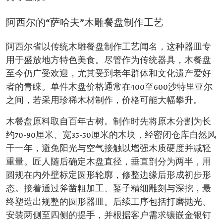
阿西尔的“萨哈夫”木雕餐盘制作工艺
阿西尔省以传统木雕餐盘制作工艺闻名，这种器皿专
用于盛放地方特色美食。尽管作为传统器具，木餐盘
至今仍广受欢迎，尤其受到老年群体和文化遗产爱好
者的青睐。单件木盘价格通常在400至600沙特里亚尔
之间，若采用珍稀木材制作，价格可能大幅攀升。
木餐盘原料取自百年古树。制作时先将原木分割为长
约70-90厘米、宽35-50厘米的木块，经密闭仓库自然风
干一年，避免阳光与空气接触以增强木质硬度并减轻
重量。匠人随后确定木盘直径，垂直剖分为两半，用
圆规在内外壁标定圆形轮廓，修整边缘后形成初步形
态。接着通过斧凿粗加工、錾子精细雕刻与深挖，最
终塑造出规整的圆形器皿。后续工序包括打磨抛光、
安装两侧至四侧的提手，并根据客户需求镶嵌金银钉