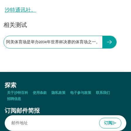
沙特通讯社。
相关测试
阿美体育场是举办2034年世界杯决赛的体育场之一。
探索
关于沙特百科
使用条款
隐私政策
电子参与政策
联系我们
招聘信息
订阅邮件简报
订阅