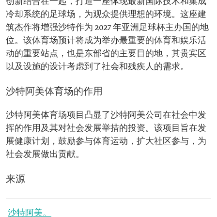
创新结合在一起，打造一座体现最新国际技术和集成
冷却系统的足球场，为观众提供理想的环境。这座建
筑杰作将增强沙特作为 2027 年亚洲足球杯主办国的地
位。该体育场预计将成为举办最重要的体育和娱乐活
动的重要站点，也是东部省的主要目的地，其贵宾区
以及设施的设计考虑到了社会和残疾人的需求。
沙特阿美体育场的作用
沙特阿美体育场项目凸显了沙特阿美公司在社会中发
挥的作用及其对社会发展举措的投资。该项目旨在发
展健康计划，鼓励参与体育运动，扩大社区参与，为
社会发展做出贡献。
来源
沙特阿美。