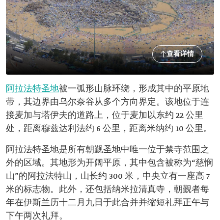
查看详情
阿拉法特圣地
被一弧形山脉环绕，形成其中的平原地
带，其边界由乌尔奈谷从多个方向界定。该地位于连
接麦加与塔伊夫的道路上，位于麦加以东约 22 公里
处，距离穆兹达利法约 6 公里，距离米纳约 10 公里。
阿拉法特圣地是所有朝觐圣地中唯一位于禁寺范围之
外的区域。其地形为开阔平原，其中包含被称为“慈悯
山”的阿拉法特山，山长约 300 米，中央立有一座高 7
米的标志物。此外，还包括纳米拉清真寺，朝觐者每
年在伊斯兰历十二月九日于此合并并缩短礼拜正午与
下午两次礼拜。