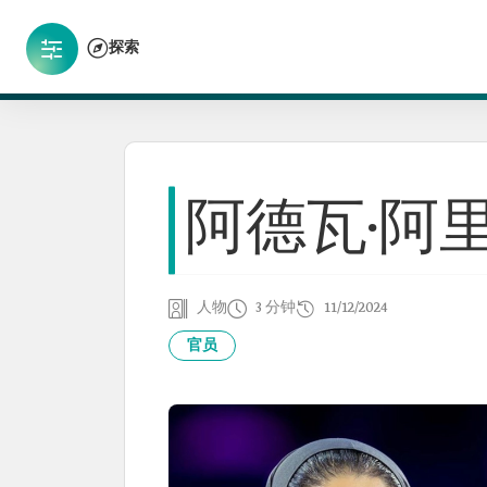
探索
阿德瓦·阿
人物
3 分钟
11/12/2024
官员