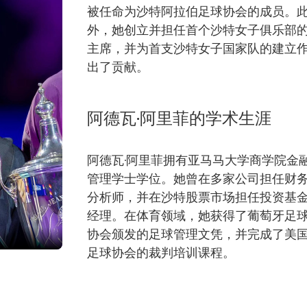
被任命为沙特阿拉伯足球协会的成员。
外，她创立并担任首个沙特女子俱乐部
主席，并为首支沙特女子国家队的建立
出了贡献。
阿德瓦·阿里菲的学术生涯
阿德瓦·阿里菲拥有亚马马大学商学院金
管理学士学位。她曾在多家公司担任财
分析师，并在沙特股票市场担任投资基
经理。在体育领域，她获得了葡萄牙足
协会颁发的足球管理文凭，并完成了美
足球协会的裁判培训课程。