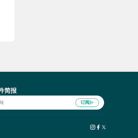
件简报
订阅