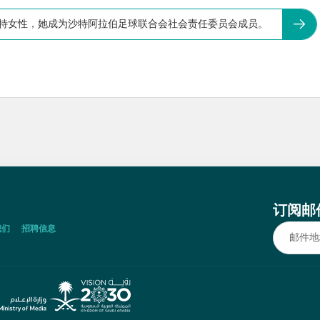
沙特女性，她成为沙特阿拉伯足球联合会社会责任委员会成员。
订阅邮
我们
招聘信息