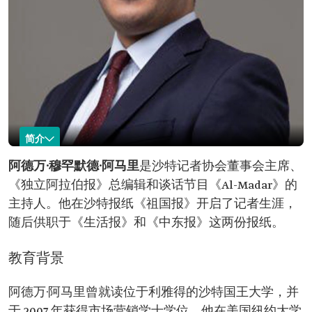
简介
阿德万·阿马里
阿德万·穆罕默德·阿马里
是沙特记者协会董事会主席、
《独立阿拉伯报》总编辑和谈话节目《Al-Madar》的
名称：阿德万·阿
现任职位：沙特记者协会主席（2024 年至今）。
马里。
《独立阿拉伯》总编辑（2019 年至今）。
主持人。他在沙特报纸《祖国报》开启了记者生涯，
教育背景：
随后供职于《生活报》和《中东报》这两份报纸。
沙特国王大学市场营销学士学位。 纽约大学数字
媒体硕士学位。
曾任职位：
教育背景
Rotana 媒体集团的《每周一小时》节目总编辑。
奖项：沙特媒体论坛政治新闻奖。
阿德万·阿马里曾就读位于利雅得的沙特国王大学，并
于 2007 年获得市场营销学士学位。他在美国纽约大学