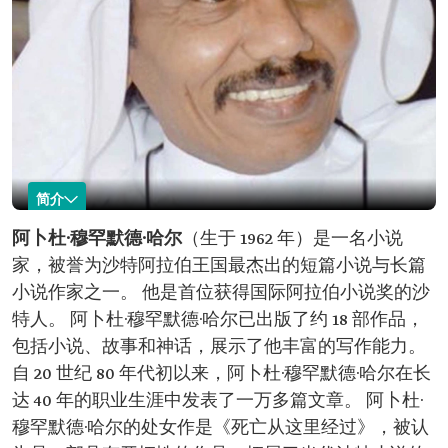
简介
阿布杜·哈尔
阿卜杜·穆罕默德·哈尔
（生于 1962 年）是一名小说
家，被誉为沙特阿拉伯王国最杰出的短篇小说与长篇
名称：阿卜杜·哈
出生时间：1962 年。
尔。
专业：文学；
小说作家之一。 他是首位获得国际阿拉伯小说奖的沙
长篇小说；
特人。 阿卜杜·穆罕默德·哈尔已出版了约 18 部作品，
短篇小说。
包括小说、故事和神话，展示了他丰富的写作能力。
出版数量：约 18 本书。
文章发表数量：超过 10,000 篇文章。
自 20 世纪 80 年代初以来，阿卜杜·穆罕默德·哈尔在长
学位：阿卜杜勒-阿齐兹国王大学政治学学士学
达 40 年的职业生涯中发表了一万多篇文章。 阿卜杜·
位。
所获重要奖项：国际阿拉伯小说奖。
穆罕默德·哈尔的处女作是《死亡从这里经过》，被认