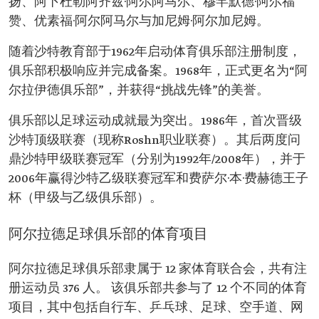
扬、阿卜杜勒阿齐兹·阿尔阿马尔、穆罕默德·阿尔福
赞、优素福·阿尔阿马尔与加尼姆·阿尔加尼姆。
随着沙特教育部于1962年启动体育俱乐部注册制度，
俱乐部积极响应并完成备案。1968年，正式更名为“阿
尔拉伊德俱乐部”，并获得“挑战先锋”的美誉。
俱乐部以足球运动成就最为突出。1986年，首次晋级
沙特顶级联赛（现称Roshn职业联赛）。其后两度问
鼎沙特甲级联赛冠军（分别为1992年/2008年），并于
2006年赢得沙特乙级联赛冠军和费萨尔·本·费赫德王子
杯（甲级与乙级俱乐部）。
阿尔拉德足球俱乐部的体育项目
阿尔拉德足球俱乐部隶属于 12 家体育联合会，共有注
册运动员 376 人。 该俱乐部共参与了 12 个不同的体育
项目，其中包括自行车、乒乓球、足球、空手道、网