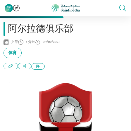
阿尔拉德俱乐部
文章
4 分钟
09/02/2021
体育