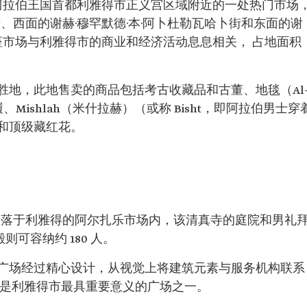
阿拉伯王国首都利雅得市正义宫区域附近的一处热门市场
街、西面的谢赫·穆罕默德·本·阿卜杜勒瓦哈卜街和东面的谢
这座市场与利雅得市的商业和经济活动息息相关， 占地面积
胜地，此地售卖的商品包括考古收藏品和古董、地毯（Al
、Mishlah（米什拉赫）（或称 Bisht，即阿拉伯男士穿
和顶级藏红花。
就坐落于利雅得的阿尔扎乐市场内，该清真寺的庭院和男礼
殿则可容纳约 180 人。
广场经过精心设计，从视觉上将建筑元素与服务机构联系
都是利雅得市最具重要意义的广场之一。