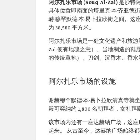
阿尔扎乐市场 (Souq Al-Zal)
是沙特
具体位置即南面的塔里克·本·齐亚德
赫·穆罕默德·本·易卜拉欣街之间。
为 38,580 平方米。
阿尔扎乐市场是一处文化遗产和旅游
Zal 便有地毯之意）、当地制造的鞋履
的传统罩袍）、刀剑、沉香木、香水
阿尔扎乐市场的设施
谢赫穆罕默德·本·易卜拉欣清真寺
殿可容纳约 1,800 名朝拜者，女礼拜
该市场内还有一座达赫纳广场，这座
起来。 从古至今，达赫纳广场始终