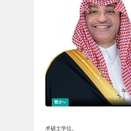
简介
阿卜杜拉·马格鲁斯
名称：阿卜杜拉·
现任职位：
术硕士学位。