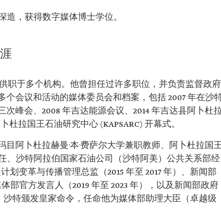
：
销与媒体专
继续深造，获得数字媒体博士学位。
士学位。
士学位。
体博士学
生涯
关系部经
曾供职于多个机构。他曾担任过许多职位，并负责监督政府
播管理总
个会议和活动的媒体委员会和档案，包括 2007 年在沙
峰会、2008 年吉达能源会议、2014 年吉达县阿卜杜
媒体先锋奖。
卜杜拉国王石油研究中心 (KAPSARC) 开幕式。
阿拉伯论坛上
玛目阿卜杜拉赫曼·本·费萨尔大学兼职教师、阿卜杜拉国
创始主任、沙特阿拉伯国家石油公司（沙特阿美）公共关系部经
发展计划变革与传播管理总监（2015 年至 2017 年）、新闻部
、媒体部官方发言人（2019 年至 2023 年），以及新闻部政府
 12 日，沙特颁发皇家命令，任命他为媒体部助理大臣（卓越级