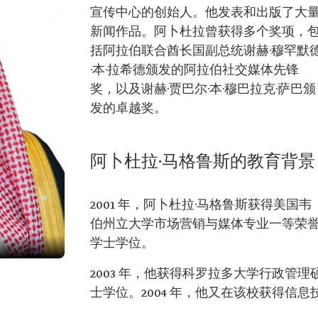
宣传中心的创始人。他发表和出版了大
新闻作品。阿卜杜拉曾获得多个奖项，
括阿拉伯联合酋长国副总统谢赫·穆罕默
·本·拉希德颁发的阿拉伯社交媒体先锋
奖，以及谢赫·贾巴尔·本·穆巴拉克·萨巴颁
发的卓越奖。
阿卜杜拉·马格鲁斯的教育背景
2001 年，阿卜杜拉·马格鲁斯获得美国韦
伯州立大学市场营销与媒体专业一等荣
学士学位。
2003 年，他获得科罗拉多大学行政管理
士学位。2004 年，他又在该校获得信息