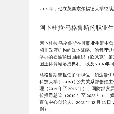
本·艾哈迈德·马格
新闻部副大臣。 教育背景
鲁斯。 职业：沙
美国韦伯州立大学市场营
2014 年，他在英国索尔福德大学
特记者和作家。
业学士学位。
科罗拉多大学行政管理硕
科罗拉多大学信息技术硕
英国索尔福德大学数字媒
阿卜杜拉·马格鲁斯的职业
位。
曾任职位：沙特阿美公共
理。
阿卜杜拉·马格鲁斯在其职业生涯中
国防部发展计划变革与传
监。
和非政府机构的媒体战略。他管理过多
获奖情况：
举办的石油输出国组织（欧佩克）第三次
2005 年获得阿拉伯社交
国王体育城落成典礼，以及 2016 年阿
2015 年在科威特举行的
获得卓越奖。
马格鲁斯曾担任多个职位，如达曼伊
科技大学 (KAUST) 公共关系部
理（2014 年至 2016 年）、国防部
传播司总管（2019 年至 2022 年）
宣传中心创始人。2023 年 12 月
别）。