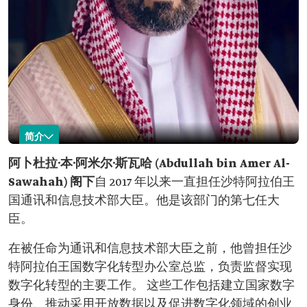
简介
阿卜杜拉·斯瓦哈
阿卜杜拉·本·阿米尔·斯瓦哈 (Abdullah bin Amer Al-
Sawahah) 阁下
自 2017 年以来一直担任沙特阿拉伯王
名称：阿卜杜拉·
现任职位：通讯和信息技术部大臣。
本·阿米尔·斯瓦
任职时间：2017 年。
国通讯和信息技术部大臣。他是该部门的第七任大
哈。
在历任通讯和信息技术部大臣中的排序：第七
臣。
任。
科学领域：电气工程。
在被任命为通讯和信息技术部大臣之前，他曾担任沙
计算机科学。
曾任职位：思科沙特阿拉伯公司总经理兼首席执
特阿拉伯王国数字化转型办公室总监，负责监督实现
行官。
数字化转型的主要工作。 这些工作包括建立国家数字
多个部级单位的技术和执行顾问。
成员身份：穆罕默德·本·法赫德王子大学技术咨
身份、推动采用开放数据以及促进数字化领域的创业