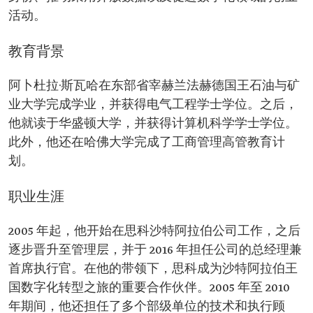
询委员会的成员。
活动。
经济和发展事务委员会的成员。
多家公司和工厂的董事会成员。
奖项与荣誉：
教育背景
2013 年至 2016 年，斯瓦哈连续多年获得 ITP 杂
志颁发的"年度科技人物"奖。 2012 年和 2013 年
阿卜杜拉·斯瓦哈在东部省宰赫兰法赫德国王石油与矿
获得"中东地区思科最佳领导人"奖。
2016 年获选董事会主席奖最佳首席执行官。
业大学完成学业，并获得电气工程学士学位。之后，
他就读于华盛顿大学，并获得计算机科学学士学位。
此外，他还在哈佛大学完成了工商管理高管教育计
划。
职业生涯
2005 年起，他开始在思科沙特阿拉伯公司工作，之后
逐步晋升至管理层，并于 2016 年担任公司的总经理兼
首席执行官。在他的带领下，思科成为沙特阿拉伯王
国数字化转型之旅的重要合作伙伴。2005 年至 2010
年期间，他还担任了多个部级单位的技术和执行顾