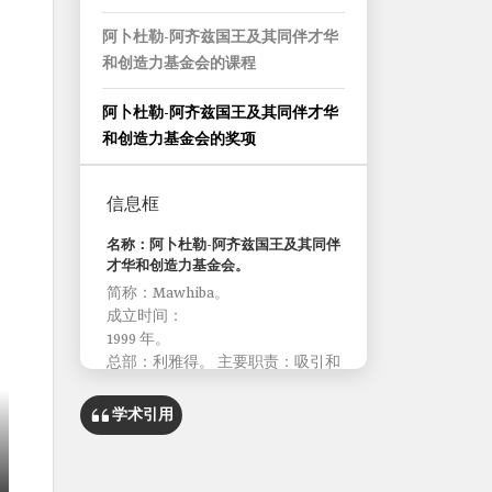
阿卜杜勒-阿齐兹国王及其同伴才华
和创造力基金会的课程
阿卜杜勒-阿齐兹国王及其同伴才华
和创造力基金会的奖项
信息框
名称：阿卜杜勒-阿齐兹国王及其同伴
才华和创造力基金会。
简称：Mawhiba。
成立时间：
1999 年。
总部：利雅得。 主要职责：吸引和
支持资优人才。
培养和发展创造性设想。
学术引用
组织面向资优人才的竞赛和活动。
设立各种嘉奖天赋和创造力的奖
项。