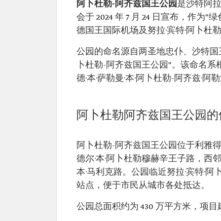
阿卜杜勒-阿齐兹国王公园
是沙特阿
会于 2024 年 7 月 24 日宣布
德国王国际机场及努拉·宾特·阿卜杜
公园的命名源自两圣地忠仆、沙特国
卜杜勒-阿齐兹国王公园"。该命名
德·本·萨勒曼·本·阿卜杜勒-阿齐兹
阿卜杜勒阿齐兹国王公园的
阿卜杜勒-阿齐兹国王公园位于利雅得
德尔·本·阿卜杜勒穆赫辛王子路，西邻
本·马利克路。公园临近努拉·宾特·
站点，便于市民从城市各处抵达。
公园总面积约为 430 万平方米，项目