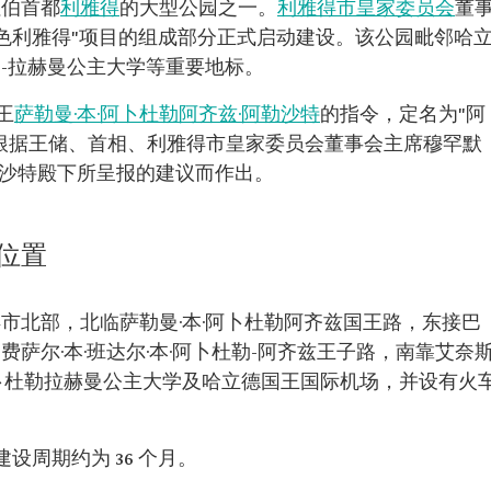
拉伯首都
利雅得
的大型公园之一。
利雅得市皇家委员会
董
，作为"绿色利雅得"项目的组成部分正式启动建设。该公园毗邻哈
勒-拉赫曼公主大学等重要地标。
王
萨勒曼·本·阿卜杜勒阿齐兹·阿勒沙特
的指令，定名为"阿
系根据王储、首相、利雅得市皇家委员会董事会主席穆罕默
·阿勒沙特殿下所呈报的建议而作出。
位置
市北部，北临萨勒曼·本·阿卜杜勒阿齐兹国王路，东接巴
费萨尔·本·班达尔·本·阿卜杜勒-阿齐兹王子路，南靠艾奈斯
阿卜杜勒拉赫曼公主大学及哈立德国王国际机场，并设有火
建设周期约为 36 个月。