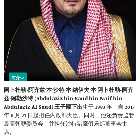
简介
阿卜杜勒-阿齐兹·本·沙特·本·纳伊夫
阿卜杜勒-阿齐兹·本·沙特·本·纳伊夫·本·阿卜杜勒-阿齐
兹·阿勒沙特 (Abdulaziz bin Saud bin Naif bin
名称
阿卜杜勒-阿齐兹·本·沙特·本·纳伊夫·阿勒沙特王
子。
Abdulaziz Al Saud) 王子殿下
出生于 1983 年，自 2017
年 6 月 21 日起担任内政部大臣。同时，他还负责监管
出生时间
1983 年。
最高朝觐委员会，并担任沙特猎鹰俱乐部董事会主
现任职位
内政部大臣。
席。
任职时间
2017 年。