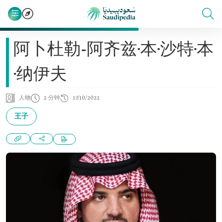
阿卜杜勒-阿齐兹·本·沙特·本
·纳伊夫
人物
2 分钟
17/10/2022
王子