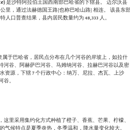
e)
是沙特阿拉伯王国西南部巴哈省的下辖县。 迈尔沃县
 公里，通过法赫德国王路[也称巴哈山路] 相连。 该县东
特人口普查结果，县内居民数量约为 48,333 人。
县，隶属于巴哈省，居民点分布在几个河谷的岸坡上，如拉什
特河谷、阿赫萨巴河谷、马姆纳河谷、拉赫巴河谷以及密
水资源，下辖 7 个行政中心：纳万、尼拉、杰瓦、上沙
河谷。
，这里采用集约化方式种植了橙子、香蕉、芒果、柠檬、
县的气候特点是夏季炎热，冬季温和，降水量变化较大。