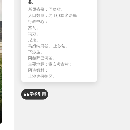
县。
所属省份：巴哈省。
人口数量：约 48,333 名居民
行政中心：
杰瓦。
纳万。
尼拉。
马姆纳河谷。 上沙达。
下沙达。
阿赫萨巴河谷。
主要地标：帝安考古村；
阿诗姆村；
上沙达保护区。
学术引用