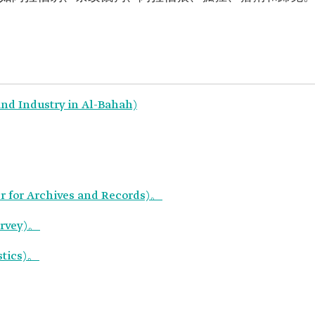
Industry in Al-Bahah)
r Archives and Records)。
rvey)。
stics)。