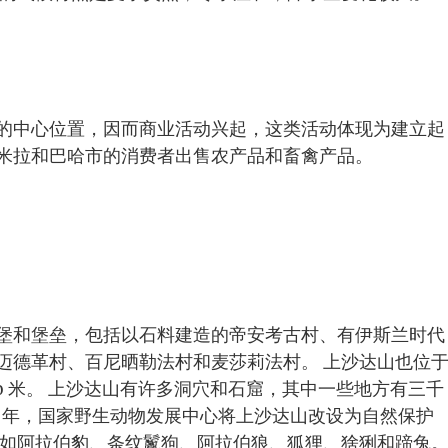
的中心位置，因而商业活动兴起，这类活动体现为建立起
米拉和巴哈市的消费者出售农产品和畜禽产品。
堡和堡垒，包括以石料建造的帝安考古村、有伊斯兰时代
迈德革村、百尼晒勒法村和麦莎莉法村。 上沙达山也位
00 米。 上沙达山有许多洞穴和石窟，其中一些地方有三千
01 年，国家野生动物发展中心将上沙达山改设为自然保护
，如阿拉伯豹、条纹鬣狗、阿拉伯狼、狐狸、猞猁和蹄兔