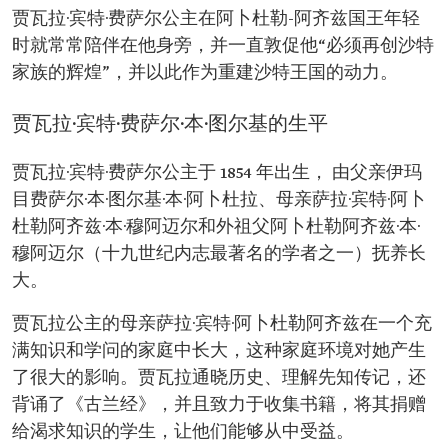
主要贡献：
贾瓦拉·宾特·费萨尔公主在阿卜杜勒-阿齐兹国王年轻
致力于女性教育。 收集书籍，将其捐赠给渴求知
识的学生，让他们能够从中受益。
时就常常陪伴在他身旁，并一直敦促他“必须再创沙特
家族的辉煌”，并以此作为重建沙特王国的动力。
贾瓦拉·宾特·费萨尔·本·图尔基的生平
贾瓦拉·宾特·费萨尔公主于 1854 年出生， 由父亲伊玛
目费萨尔·本·图尔基·本·阿卜杜拉、母亲萨拉·宾特·阿卜
杜勒阿齐兹·本·穆阿迈尔和外祖父阿卜杜勒阿齐兹·本·
穆阿迈尔（十九世纪内志最著名的学者之一）抚养长
大。
贾瓦拉公主的母亲萨拉·宾特·阿卜杜勒阿齐兹在一个充
满知识和学问的家庭中长大，这种家庭环境对她产生
了很大的影响。贾瓦拉通晓历史、理解先知传记，还
背诵了《古兰经》，并且致力于收集书籍，将其捐赠
给渴求知识的学生，让他们能够从中受益。