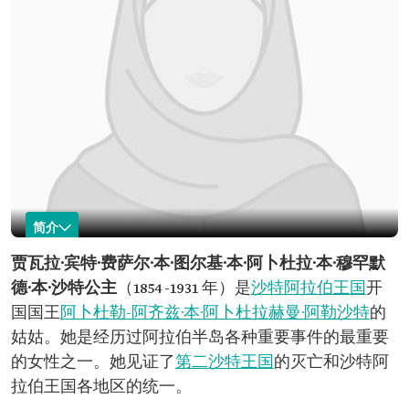
简介
贾瓦拉·宾特·费萨尔·本·图尔基
贾瓦拉·宾特·费萨尔·本·图尔基·本·阿卜杜拉·本·穆罕默
德·本·沙特公主
（1854-1931 年）是
沙特阿拉伯王国
开
名称：贾瓦拉·宾
介绍：沙特阿拉伯王国开国国王阿卜杜勒-阿齐
特·费萨尔·本·图
兹·本·阿卜杜拉赫曼·阿勒沙特的姑姑。
国国王
阿卜杜勒-阿齐兹·本·阿卜杜拉赫曼·阿勒沙特
的
尔基·阿勒沙特。
出生时间：1854 年。
姑姑。她是经历过阿拉伯半岛各种重要事件的最重要
逝世时间：1931 年。
的女性之一。她见证了
经历过的重要事件：
第二沙特王国
的灭亡和沙特阿
见证了第二沙特王国的灭亡。 见证了沙特阿拉伯
拉伯王国各地区的统一。
王国各地区的统一。