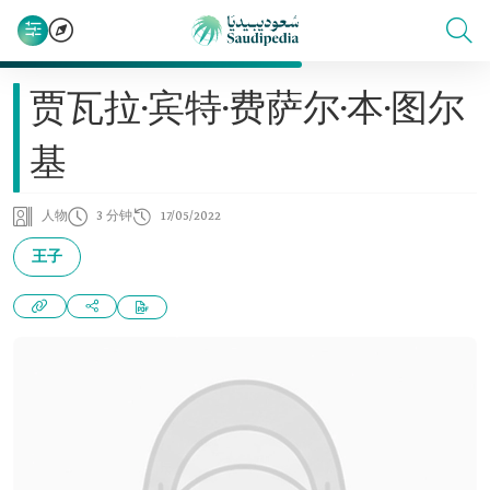
贾瓦拉·宾特·费萨尔·本·图尔
基
人物
3 分钟
17/05/2022
王子