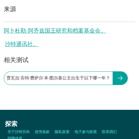
来源
阿卜杜勒-阿齐兹国王研究和档案基金会。
沙特通讯社。
相关测试
贾瓦拉·宾特·费萨尔·本·图尔基公主出生于以下哪一年？
探索
关于沙特百科
使用条款
隐私政策
电子参与政策
联系我们
招聘信息