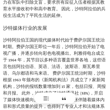
力在军队中扫除文盲，要求所有应征入伍者根据其教
育水平接收初中和高中教育。 因此，沙特阿拉伯的兵
役生活成为了平民生活的延伸。
沙特媒体行业的发展
沙特阿拉伯王国的现代媒体时代始于费萨尔国王统治
时期。费萨尔国王即位一年后，沙特阿拉伯开始了电
视广播，并逐步转向彩色电视播出。利雅得电台成立
于 1964 年，其节目以多种语言覆盖世界各地，这些语
言包括阿拉伯语、英语、法语、波斯语、斯瓦希里
语、乌尔都语和马来语。 费萨尔国王统治时期，沙特
根据 1963 年颁布的《新闻机构法》共成立了 7 家新闻
机构，沙特的报纸数量增加到 15 家，包括日报、周报
和月报。 此外，沙特成立了沙特通讯社 (SPA)，开启
了媒体快速横向扩展的时代。这种扩张伴随着媒体内
容和形式质量的提升，也得到了专业人才和法规体系