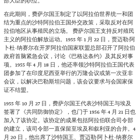
部大臣的职位。
在此期间，费萨尔国王制定了以阿拉伯世界统一和团
结为重点的沙特阿拉伯王国外交政策，采取反对在阿
拉伯地区从事殖民的立场。 费萨尔国王支持反对殖民
主义的阿拉伯解放运动。1955 年 1 月 22 日，贾迈勒·阿
卜杜-纳赛尔在开罗阿拉伯国家联盟总部召开了阿拉伯
政府首脑紧急会议，讨论《巴格达条约》及其反对事
项。1955 年 4 月 18 日，他还率领沙特阿拉伯王国代表
团参加了在印度尼西亚举行的万隆会议或第一次亚非
会议，以解决巴勒斯坦问题，该会议要求与会国家保
证不结盟。
1955 年 10 月 27 日，费萨尔国王代表沙特国王与埃及
签署了《共同防御协定》，也门于 1956 年 4 月 21 日也
加入了该协定。该协定的成果包括阿拉伯联合司令部
的建立，该司令部一直保留至埃及和叙利亚的合并。4
月 20 日，他出席了沙特国王、贾迈勒·阿卜杜-纳赛尔