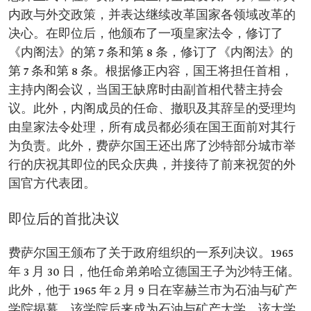
内政与外交政策，并表达继续改革国家各领域改革的
决心。在即位后，他颁布了一项皇家法令，修订了
《内阁法》的第 7 条和第 8 条，修订了《内阁法》的
第 7 条和第 8 条。根据修正内容，国王将担任首相，
主持内阁会议，当国王缺席时由副首相代替主持会
议。此外，内阁成员的任命、撤职及其辞呈的受理均
由皇家法令处理，所有成员都必须在国王面前对其行
为负责。此外，费萨尔国王还出席了沙特部分城市举
行的庆祝其即位的民众庆典，并接待了前来祝贺的外
国官方代表团。
即位后的首批决议
费萨尔国王颁布了关于政府组织的一系列决议。1965
年 3 月 30 日，他任命弟弟哈立德国王子为沙特王储。
此外，他于 1965 年 2 月 9 日在宰赫兰市为石油与矿产
学院揭幕，该学院后来成为石油与矿产大学。该大学