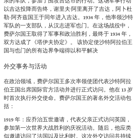
亲的军队，参加了围攻吉达市的行动。这场军事行动
以吉达投降而告终，谢里夫·阿里离开了吉达，阿卜杜
勒-阿齐兹国王于同年进入吉达。1934 年，他率领沙特
军队的一支部队，从汉志进军也门。在这场战役中，
费萨尔国王取得了军事和政治胜利，最终于 1934 年，
双方达成了《塔伊夫协定》。 该协定使沙特阿拉伯王
国与也门的所有边界争端得以和平解决
外交事务与活动
在政治领域，费萨尔国王多次率领使团代表沙特阿拉
伯王国出席国际官方活动并进行正式访问。他在 13 岁
时首次执行外交使命。费萨尔国王的著名外交活动包
括：
1919 年：应乔治五世邀请，代表父亲正式访问英国，
参加第一次世界大战胜利的庆祝活动。随后，他应类
似邀请访问了法国以及比利时。这次外交访问共持续