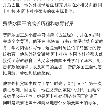
持股 25% 的原则。 为钢铁工厂奠基。
月后去世，他的外祖母哈亚·穆克贝尔在外祖父谢赫·阿
建设专门军事城。
卜杜拉·本·阿卜杜拉蒂夫的家中抚养他。
以费萨尔·本·阿卜杜勒-阿齐兹国王命名的实体：
费萨尔国王国际奖。 费萨尔国王慈善基金会。
费萨尔国王学术与伊斯兰研究中心。
费萨尔国王的成长历程和教育背景
费萨尔国王从小便学习诵读《古兰经》，并在 9 岁时
完成全文背诵。他还在‘克塔布’（书）接受传统启蒙教
育，学习阅读和写作，这是当时阿拉伯半岛盛行的传
统教育。他从外祖父谢赫·阿卜杜拉·本·阿卜杜拉蒂夫处
接受了宗教教育，从父亲开国国王处学习了马术、射
击和政治知识，以及高尚的品德。 费萨尔国王自幼便
以勇敢、睿智和机敏著称。
他在外祖父家中度过了早年时光，直到 1919 年第一次
前往欧洲。回国后，他在父亲的家庭中成长，由哈萨·
苏德里公主抚养，她是阿卜杜勒-阿齐兹国王的妻子，
同时是法赫德国王和两圣地忠仆萨勒曼国王的母亲。