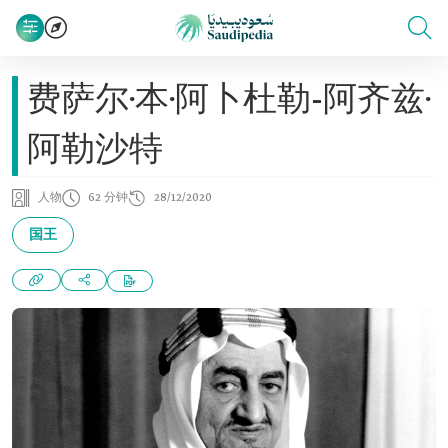
费萨尔·本·阿卜杜勒-阿齐兹·
阿勒沙特
人物
62 分钟
28/12/2020
国王