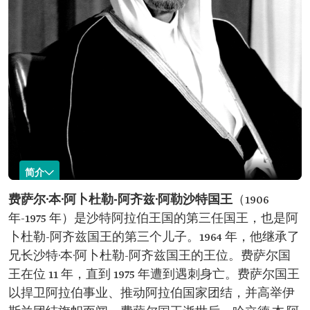
简介
费萨尔·本·阿卜杜勒-阿齐兹·阿勒沙特
费萨尔·本·阿卜杜勒-阿齐兹·阿勒沙特国王
（1906
年-1975 年）是沙特阿拉伯王国的第三任国王，也是阿
名称：费萨尔·本·
身份：沙特阿拉伯王国的第三任国王。
阿卜杜勒-阿齐兹·
出生时间：1906 年
卜杜勒-阿齐兹国王的第三个儿子。1964 年，他继承了
阿勒沙特国王。
出生地：首都利雅得。 母亲：塔尔法·宾特·阿卜
兄长沙特·本·阿卜杜勒-阿齐兹国王的王位。费萨尔国
杜拉·本·阿卜杜拉蒂夫·阿尔·阿勒谢赫。
王在位 11 年，直到 1975 年遭到遇刺身亡。费萨尔国王
与开国国王的关系：开国国王的第三个儿子。
即位时间：1964 年。
以捍卫阿拉伯事业、推动阿拉伯国家团结，并高举伊
在位时间：11 年。