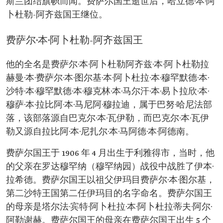
斯兰团结旗帜而闻。费萨尔国王逝世后，哈立德·本·阿
逝世时间：1975 年。
王储：哈立德·本·阿卜杜勒-阿齐兹·阿勒沙特。
卜杜勒-阿齐兹国王继位。
儿子：阿卜杜拉、穆罕默德、哈立德、沙特、阿
卜杜拉赫曼、萨阿德、班达尔和图尔基。
费萨尔·本·阿卜杜勒-阿齐兹国王
女儿：阿努德、贾瓦拉、Hassa、努拉、萨拉、
Mashail、洛洛瓦、海法、马尼拉、Falwa 和拉提
法。
他的全名是费萨尔·本·阿卜杜勒阿齐兹·本·阿卜杜勒拉
首次参与军事行动：1918 年，亚提卜战役。
赫曼·本·费萨尔·本·图尔基·本·阿卜杜拉·本·穆罕默德·本·
部分活动与外交工作：
1919 年，代表父亲对英国进行正式访问，参加第
沙特·本·穆罕默德·本·穆克林·本·马尔汗·本·易卜拉欣·本·
一次世界大战胜利的庆祝活动。 1924 年，在利雅
穆萨·本·拉比阿·本·马尼阿·穆拉迪，属于巴努·哈尼法部
得代表沙特阿拉伯王国发表第一份官方政治声
明，题为"为了真理与历史"。
落，该部落源自巴克尔·本·瓦伊勒，而巴克尔·本·瓦伊
1932 年，代表父亲签署法令，宣布汉志和内志统
勒又源自拉比阿·本·尼扎尔·本·马阿德·本·阿德南。
一为一个国家，即沙特阿拉伯王国。
曾任职位：
费萨尔国王于 1906 年 4 月出生于利雅得市，当时，他
外交部大臣：1930 年。 代理人委员会主席：1932
年。
的父亲在罗达穆罕纳（穆罕纳园）战役中战胜了伊本·
王储和副首相：
拉希德。费萨尔国王以祖父伊玛目费萨尔·本·图尔基，
1953 年。
成就：
第二沙特王国第二任伊玛目的名字命名。费萨尔国王
建立了第一个最高教育组织，即"教育政策高级
的母亲是塔尔法·宾特·阿卜杜拉·本·阿卜杜拉蒂夫·阿尔·
委员会 "。
阿勒谢赫。费萨尔国王的母亲在费萨尔国王出生 5 个
为了维护沙特政府的利益，成功让沙特阿美同意