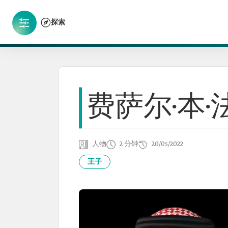
探索
费萨尔·本·
人物
2 分钟
20/05/2022
王子