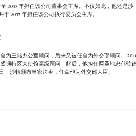
。
年至 2017 年担任该公司董事会主席。不仅如此，他还是沙
3 日。
 2017 年担任该公司执行委员会主席。
问。
大使馆高级
位
。
被任命为王储办公室顾问，后来又被任命为外交部顾问。 201
伯驻华盛顿特区大使馆高级顾问。此后，他担任两圣地忠仆驻
月 23 日，沙特颁布皇家法令，任命他为外交部大臣。