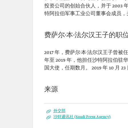
法尔汉·本·阿卜杜
出生地点：德国法兰克福
投资公司的创始合伙人，并于 2003 
拉·阿勒沙特王
现任职位：外交部大臣。
子。
任职时间：2019 年 10 月 2
特阿拉伯军事工业公司董事会成员，并于
曾任职位：王储办公室顾
外交部顾问。
沙特阿拉伯驻华盛顿特区
费萨尔·本·法尔汉王子的职
顾问。
两圣地监护人驻德国大使
2017 年，费萨尔·本·法尔汉王子曾
年至 2019 年，他担任沙特阿拉
国大使，任期数月。 2019 年 10 
来源
外交部
沙特通讯社 (Saudi Press Agency)