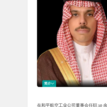
简介
费萨尔·本·法尔汉·本·阿卜杜拉
名称：费萨尔·本·
出生时间：1974 年。
在和平航空工业公司董事会任职 10