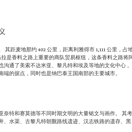
义
距麦地那约 402 公里，距离利雅得市 1,111 公里，占
，黑格拉是香料之路上重要的商队贸易枢纽，这条香料之路将
也沟通了美索不达米亚、黎凡特和埃及等地的文化中心 
南端的据点，同时也是纳巴泰王国南部的主要城市。
亚奈特和赛莫德等不同时期文明的大量铭文与画作。 其
井、水渠、古黎凡特朝觐路线遗迹、汉志铁路的遗存、黑