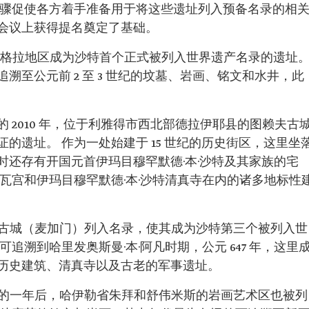
步骤促使各方着手准备用于将这些遗址列入预备名录的相
会议上获得提名奠定了基础。
的黑格拉地区成为沙特首个正式被列入世界遗产名录的遗址
溯至公元前 2 至 3 世纪的坟墓、岩画、铭文和水井，此
 2010 年，位于利雅得市西北部德拉伊耶县的图赖夫古
的遗址。 作为一处始建于 15 世纪的历史街区，这里坐
时还存有开国元首伊玛目穆罕默德·本·沙特及其家族的宅
瓦宫和伊玛目穆罕默德·本·沙特清真寺在内的诸多地标性
吉达古城（麦加门）列入名录，使其成为沙特第三个被列入世
追溯到哈里发奥斯曼·本·阿凡时期，公元 647 年，这里
历史建筑、清真寺以及古老的军事遗址。
名录的一年后，哈伊勒省朱拜和舒伟米斯的岩画艺术区也被列