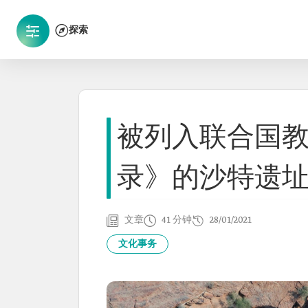
探索
被列入联合国
录》的沙特遗
文章
41 分钟
28/01/2021
文化事务