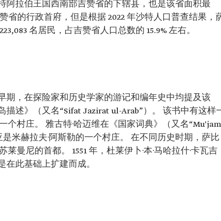
特阿拉伯王国西南部吉赞省的下辖县，也是该省面积最
省的行政首府，但是根据 2022 年沙特人口普查结果，
,083 名居民，占吉赞省人口总数的 15.9% 左右。
早期，在探险家和历史学家的游记和编年史中均提及该
又名“Sifat Jazirat ul-Arab”）。 该书中有这样
个村庄。 雅古特·哈迈维在《国家词典》（又名“Mu'ja
萨比亚是米赫拉夫·阿斯勒的一个村庄。 在不同历史时期，萨比
曼尼的首都。 1551 年，杜莱伊卜·本·马哈拉什·卡瓦吉
是在此基础上扩建而成。