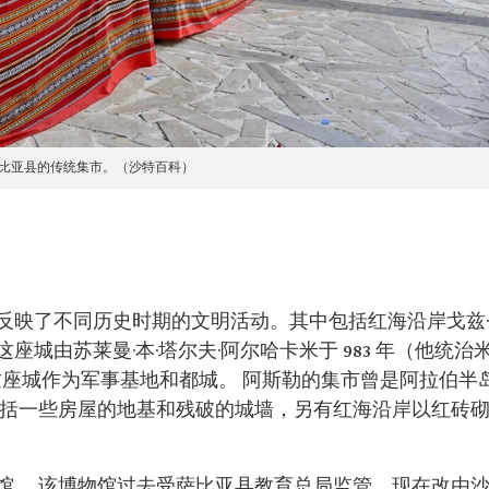
比亚县的传统集市。（沙特百科）
反映了不同历史时期的文明活动。其中包括红海沿岸戈兹·
城由苏莱曼·本·塔尔夫·阿尔哈卡米于 983 年（他统治
这座城作为军事基地和都城。 阿斯勒的集市曾是阿拉伯半
包括一些房屋的地基和残破的城墙，另有红海沿岸以红砖
馆 。该博物馆过去受萨比亚县教育总局监管，现在改由