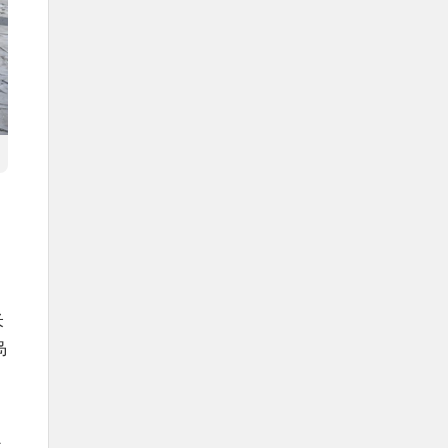
米
岛
砌
沙