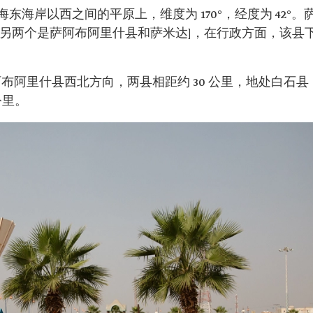
海岸以西之间的平原上，维度为 170°，经度为 42°。
一 [另两个是萨阿布阿里什县和萨米达]，在行政方面，该县
阿布阿里什县西北方向，两县相距约 30 公里，地处白石县
公里。