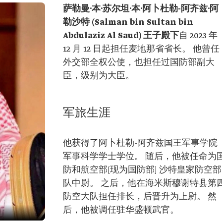
萨勒曼·本·苏尔坦·本·阿卜杜勒-阿齐兹·阿
勒沙特 (Salman bin Sultan bin
Abdulaziz Al Saud) 王子殿下
自 2023 年
12 月 12 日起担任麦地那省省长。 他曾任
外交部全权公使，也担任过国防部副大
臣，级别为大臣。
军旅生涯
他获得了阿卜杜勒-阿齐兹国王军事学院
军事科学学士学位。 随后，他被任命为
防和航空部[现为国防部] 沙特皇家防空部
队中尉。 之后，他在海米斯穆谢特县第
防空大队担任排长，后晋升为上尉。 然
后，他被调任驻华盛顿武官。