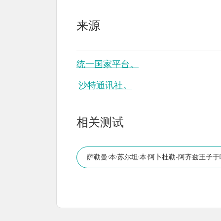
来源
统一国家平台。
沙特通讯社。
相关测试
萨勒曼·本·苏尔坦·本·阿卜杜勒-阿齐兹王