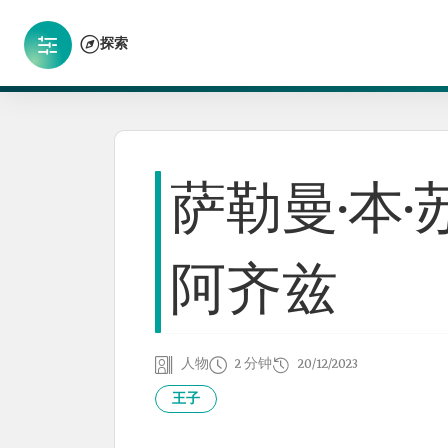
探索
萨勒曼·本·
阿齐兹
人物
2 分钟
20/12/2023
王子