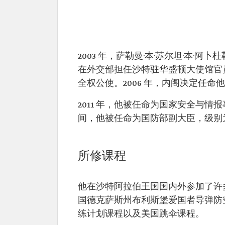
萨勒曼·本·苏尔坦·本·阿卜杜勒
姓名：萨勒曼·本·
任命时间：2023 年
苏尔坦·本·阿卜杜
教育背景：阿卜杜勒-阿齐
勒-阿齐兹王子 职
学院军事科学学士学位
2003 年，萨勒曼·本·苏尔坦·本·
位：麦地那省省
曾任职位：
在外交部担任沙特驻华盛顿大使馆官员。
长
全权公使。2006 年，内阁决定任命他
2011 年，他被任命为国家安全与情报事
间，他被任命为国防部副大臣，级别
所修课程
他在沙特阿拉伯王国国内外参加了许
国德克萨斯州布利斯堡爱国者导弹防
练计划课程以及美国跳伞课程。