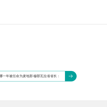
子于哪一年被任命为麦地那·穆那瓦拉省省长：