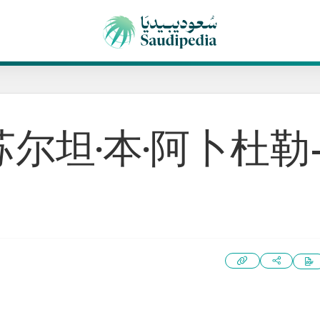
苏尔坦·本·阿卜杜勒