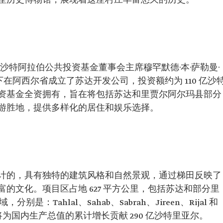
座历史博物馆，展现着这座村庄丰富悠久的历史。
、首相兼沙特阿拉伯公共投资基金董事会主席穆罕默德·本·萨勒曼·
下在阿西尔省成立了苏达开发公司，投资额约为 110 亿沙
资基金全资拥有，旨在将包括苏达和里贾尔阿尔玛县部分
游胜地，提供多样化的居住和娱乐选择。
计的，具有独特的建筑风格和自然景观，通过梯田反映了
的文化。项目区占地 627 平方公里，包括苏达和部分里
是：Tahlal、Sahab、Sabrah、Jireen、Rijal 和
该项目将为国内生产总值的累计增长贡献 290 亿沙特里亚尔。