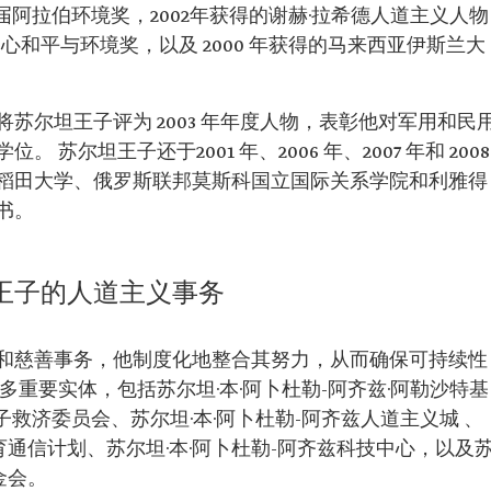
届阿拉伯环境奖，2002年获得的谢赫·拉希德人道主义人物
中心和平与环境奖，以及 2000 年获得的马来西亚伊斯兰大
苏尔坦王子评为 2003 年年度人物，表彰他对军用和民
苏尔坦王子还于2001 年、2006 年、2007 年和 2008
稻田大学、俄罗斯联邦莫斯科国立国际关系学院和利雅得
书。
兹王子的人道主义事务
和慈善事务，他制度化地整合其努力，从而确保可持续性
多重要实体，包括苏尔坦·本·阿卜杜勒-阿齐兹·阿勒沙特基
子救济委员会、苏尔坦·本·阿卜杜勒-阿齐兹人道主义城 、‏
育通信计划、苏尔坦·本·阿卜杜勒-阿齐兹科技中心，以及
金会。