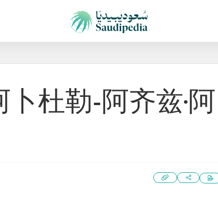
阿卜杜勒-阿齐兹·阿