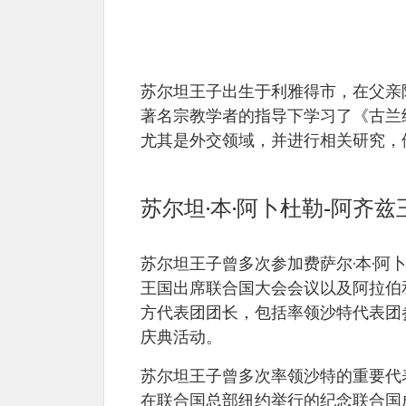
苏尔坦·本·阿卜杜勒-阿齐兹·阿
名称：苏尔坦·本·
出生地：首都利雅得。
阿卜杜勒-阿齐兹·
曾担任的重要职位：
苏尔坦王子出生于利雅得市，在父亲
阿勒沙特王子。
利雅得省省长。 农业部大
出生时间：1931
交通部大臣、
著名宗教学者的指导下学习了《古兰
年。
国防和航空部大臣以及监
尤其是外交领域，并进行相关研究，
第二副首相
王储、
副首相。
曾获得的重要荣誉：
苏尔坦·本·阿卜杜勒-阿齐
阿卜杜勒-阿齐兹国王勋章
法国的国家功绩勋章、
意大利的大十字勋章。
苏尔坦王子曾多次参加费萨尔·本·阿
逝世时间：2011 年。
王国出席联合国大会会议以及阿拉伯
方代表团团长，包括率领沙特代表团参加
庆典活动。
苏尔坦王子曾多次率领沙特的重要代表
在联合国总部纽约举行的纪念联合国