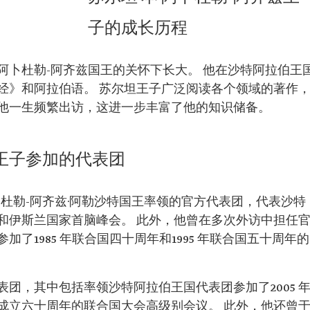
勒沙特
子的成长历程
阿卜杜勒-阿齐兹国王的关怀下长大。 他在沙特阿拉伯王
臣、
经》和阿拉伯语。 苏尔坦王子广泛阅读各个领域的著作
察长、
他一生频繁出访，这进一步丰富了他的知识储备。
兹王子参加的代表团
（一级）、
卜杜勒-阿齐兹·阿勒沙特国王率领的官方代表团，代表沙特
和伊斯兰国家首脑峰会。 此外，他曾在多次外访中担任
了1985 年联合国四十周年和1995 年联合国五十周年的
团，其中包括率领沙特阿拉伯王国代表团参加了2005 
成立六十周年的联合国大会高级别会议。 此外，他还曾