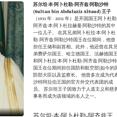
苏尔坦·本·阿卜杜勒-
阿齐兹·阿勒沙特
(Sultan bin Abdulaziz AlSaud)
王子
（1931 年 - 2011 年）是开国国王阿卜杜勒
阿齐兹·本·阿卜杜拉赫曼·阿勒沙特的其中
一位儿子。 在其兄弟阿卜杜拉·本·阿卜杜
勒-阿齐兹·阿勒沙特国王在位期间，他曾
担任王储和副首相。此外，他还曾在其
弟费萨尔国王、哈立德国王、法赫德国
和阿卜杜拉·本·阿卜杜勒-阿齐兹·阿勒沙特
国王在位期间担任国防和航空部[如今的
防部大臣以及监察长。 他曾多次成为代
沙特阿拉伯王国的官方外交代表团的成
员。 苏尔坦王子因致力于人道主义和慈
事务而成为该领域的名人之一。
苏尔坦·本·阿卜杜勒-阿齐兹王