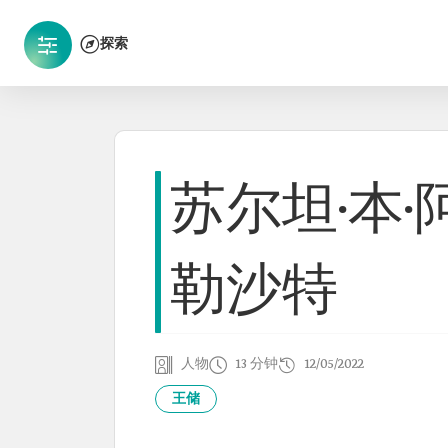
探索
苏尔坦·本·
勒沙特
人物
13 分钟
12/05/2022
王储