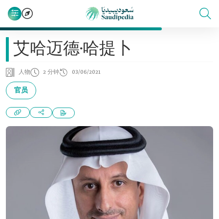
艾哈迈德·哈提卜
人物
2 分钟
03/06/2021
官员