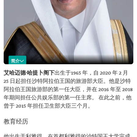
简介
艾哈迈德·哈提卜
艾哈迈德·哈提卜
阁下
出生于
1965 年，自 2020 年 2 月
25 日起担任沙特阿拉伯王国的旅游部大臣。他是沙特
名称艾哈迈德·哈
出生时间：1965 年。
提卜。
出生地点：利雅得市。
阿拉伯王国旅游部的第一任大臣，并在 2016 年至 2018
现任职位：旅游部大臣。
年期间担任公共娱乐部的第一任主席。 在此之前，他
任命时间：2020 年 2 月 25 日。
曾于 2015 年担任卫生部大臣三个月。
学历：
工商管理学士。 财富管理文凭。
曾任职位：
教育经历
公共娱乐部主席。 卫生部大臣。
他出生于利雅得，在首都利雅得的沙特国王大学完成