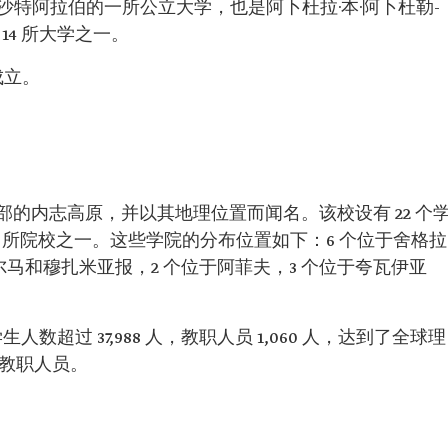
沙特阿拉伯的一所公立大学，也是阿卜杜拉·本·阿卜杜勒-
14 所大学之一。
成立。
的内志高原，并以其地理位置而闻名。该校设有 22 个
0 所院校之一。这些学院的分布位置如下：6 个位于舍格拉
尔马和穆扎米亚报，2 个位于阿菲夫，3 个位于夸瓦伊亚
人数超过 37,988 人，教职人员 1,060 人，达到了全球理
 名教职人员。