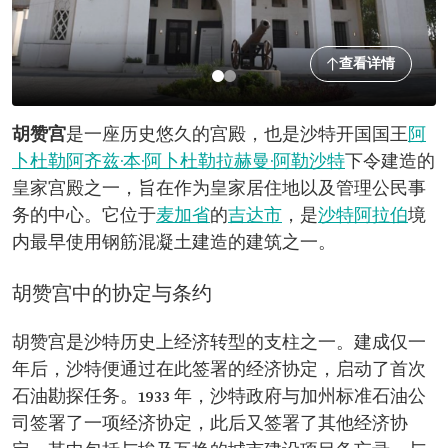
查看详情
胡赞宫
是一座历史悠久的宫殿，也是沙特开国国王
阿
卜杜勒阿齐兹·本·阿卜杜勒拉赫曼·阿勒沙特
下令建造的
皇家宫殿之一，旨在作为皇家居住地以及管理公民事
务的中心。它位于
麦加省
的
吉达市
，是
沙特阿拉伯
境
内最早使用钢筋混凝土建造的建筑之一。
胡赞宫中的协定与条约
胡赞宫是沙特历史上经济转型的支柱之一。建成仅一
年后，沙特便通过在此签署的经济协定，启动了首次
石油勘探任务。1933 年，沙特政府与加州标准石油公
司签署了一项经济协定，此后又签署了其他经济协