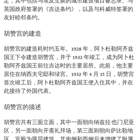
定，其中包括与埃及互换的城市建设项目备忘录、与
英国政府签署的《吉达条约》，以及与科威特签署的
友好睦邻条约。
胡赞宫的建造
胡赞宫的建造耗时约五年。1928 年，阿卜杜勒阿齐兹
国王下令建造胡赞宫，并于 1932 年竣工，成为阿卜杜
勒阿齐兹国王前往吉达时的主要居所。此前，他主要
居住在纳西夫宅邸和绿宫。1932 年 4 月 15 日，胡赞宫
首次竣工后，阿卜杜勒阿齐兹国王便入住其中，并在
此接待了外国代表。
胡赞宫的描述
胡赞宫共有三面立面，其中一面朝向纳兹拉·也门尼亚
区，另一面朝向开斋礼拜场，第三面则朝向萨比勒地
区。宫殿为两层建筑，其南侧和西侧后来增建了附属