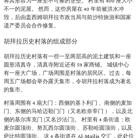
将其形容为一座坚不可摧的堡垒。 村里有 400 座大小
不一的泥屋。 然而，这些房屋在 40 年前被洪水冲
毁，后由盖西姆胡拜拉市政当局与前沙特旅游和国家
遗产委员会合作修复。
胡拜拉历史村落的组成部分
胡拜拉历史村落有一些一至两层高的泥土建筑和一座
圆形清真寺，清真寺附近还有 59 家商铺。 城镇中心
有一座大广场，广场周围是村落的居民区。过去，每
周五广场都会举办露天集市，令胡拜拉村落成为著名
的集市。
村落周围有 4 扇大门：西侧的基卜利门 、南侧的麦加
门、东侧的马哈迈勒门门（又名欧奈宰门 ），以及北
侧的基尔库克门 [又名沙法门]。 村里有 4 条街道：欧
麦尔圆顶街、努瓦西尔圆顶街 、苏勒哈圆顶街，以及
萨比特圆顶街。 这 4 条街道在 Al-Majlis 交汇，此处位