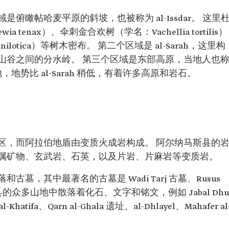
俯瞰帖哈麦平原的斜坡，也被称为 al-Issdar。 这里
enax）、伞刺金合欢树（学名：Vachellia tortilis）
nilotica）等树木密布。 第二个区域是 al-Sarah，这里构
山谷之间的分水岭。 第三个区域是东部高原，当地人也
，地势比 al-Sarah 稍低，有着许多高原和岩石。
区，而阿拉伯地盾由变质火成岩构成。 阿尔纳马斯县的
属矿物、玄武岩、石英，以及片岩、片麻岩等变质岩。
墓，其中最著名的古墓是 Wadi Tarj 古墓、Rusus
墓。 该县的众多山地中散落着化石、文字和铭文，例如 Jabal Dhu
 al-Khatifa、Qarn al-Ghala 遗址、al-Dhlayel、Mahafer al