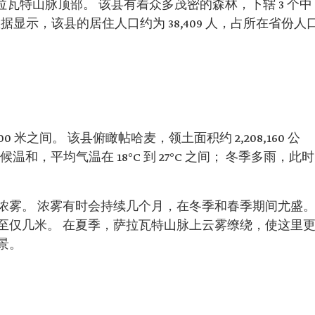
萨拉瓦特山脉顶部。 该县有着众多茂密的森林，下辖 3 个中
数据显示，该县的居住人口约为 38,409 人，占所在省份人
700 米之间。 该县俯瞰帖哈麦，领土面积约 2,208,160 公
气候温和，平均气温在 18°C 到 27°C 之间； 冬季多雨，此时
浓雾。 浓雾有时会持续几个月，在冬季和春季期间尤盛
至仅几米。 在夏季，萨拉瓦特山脉上云雾缭绕，使这里
景。