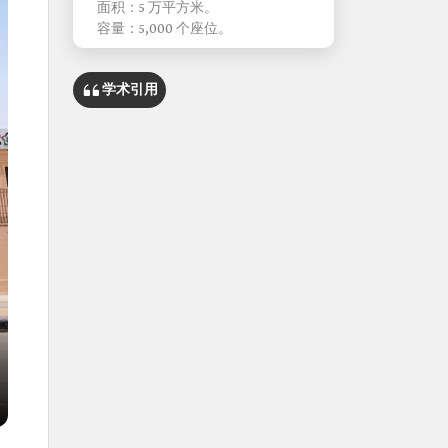
面积：5 万平方米。
容量：5,000 个座位。
学术引用