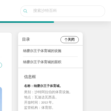
目录
关闭
纳赛尔王子体育城的设施
纳赛尔王子体育城的面积
信息框
名称：纳赛尔王子体育城。
类别：沙特阿拉伯的体育设施。
地点：瓦迪达瓦西县。
开放时间：2013 年。
监管机构：体育部。