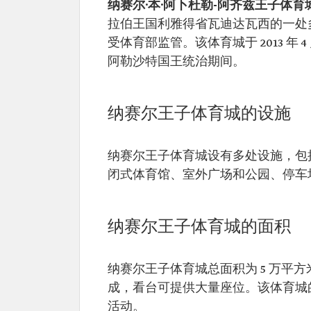
纳赛尔·本·阿卜杜勒-阿齐兹王子体育城 (Princ
拉伯王国利雅得省瓦迪达瓦西的一处
受体育部监管。该体育城于 2013 年 
阿勒沙特国王统治期间。
纳赛尔王子体育城的设施
纳赛尔王子体育城设有多处设施，包
闭式体育馆、室外广场和公园、停车
纳赛尔王子体育城的面积
纳赛尔王子体育城总面积为 5 万平方
成，看台可提供大量座位。该体育城
活动。