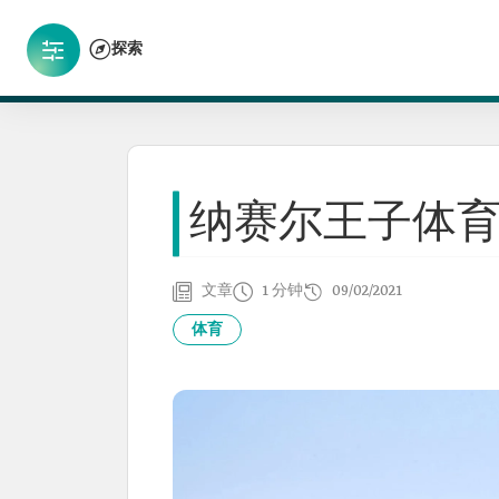
探索
纳赛尔王子体
文章
1 分钟
09/02/2021
体育