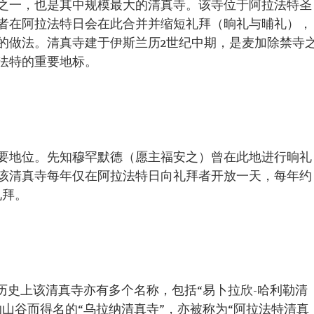
之一，也是其中规模最大的清真寺。该寺位于阿拉法特圣
者在阿拉法特日会在此合并并缩短礼拜（晌礼与晡礼），
的做法。清真寺建于伊斯兰历2世纪中期，是麦加除禁寺
法特的重要地标。
要地位。先知穆罕默德（愿主福安之）曾在此地进行晌礼
该清真寺每年仅在阿拉法特日向礼拜者开放一天，每年约
礼拜。
历史上该清真寺亦有多个名称，包括“易卜拉欣-哈利勒清
山谷而得名的“乌拉纳清真寺”，亦被称为“阿拉法特清真