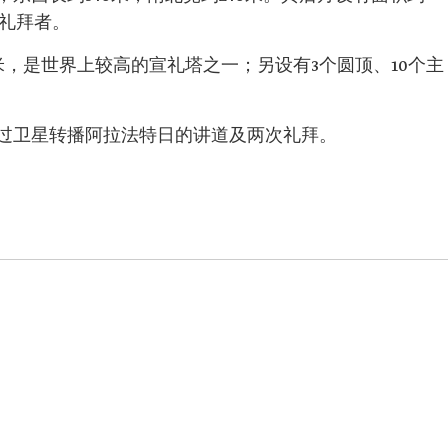
多礼拜者。
米，是世界上较高的宣礼塔之一；另设有3个圆顶、10个主
过卫星转播阿拉法特日的讲道及两次礼拜。