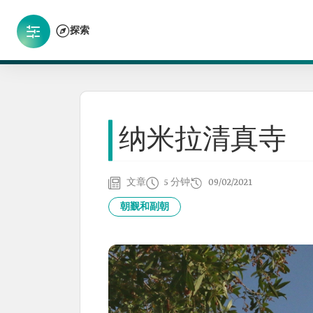
探索
纳米拉清真寺
文章
5 分钟
09/02/2021
朝觐和副朝