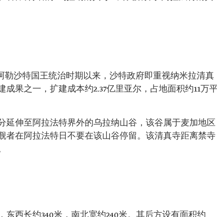
曼·阿勒沙特国王统治时期以来，沙特政府即重视纳米拉清真
成果之一，扩建成本约2.37亿里亚尔，占地面积约11万
分延伸至阿拉法特界外的乌拉纳山谷，该谷属于麦加地区
觐者在阿拉法特日不要在该山谷停留。该清真寺距离禁寺
。
东西长约340米，南北宽约240米。其后方设有面积约