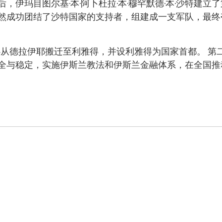
年后，伊玛目图尔基·本·阿卜杜拉·本·穆罕默德·本·沙特
然成功团结了沙特国家的支持者，组建成一支军队，最终
中心从德拉伊耶搬迁至利雅得，并设利雅得为国家首都。 
全与稳定，实施伊斯兰教法和伊斯兰金融体系，在全国推