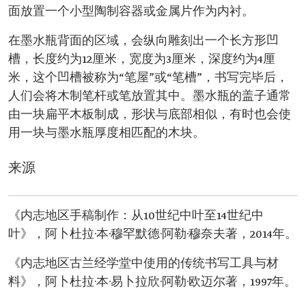
面放置一个小型陶制容器或金属片作为内衬。
在墨水瓶背面的区域，会纵向雕刻出一个长方形凹
槽，长度约为12厘米，宽度为3厘米，深度约为4厘
米，这个凹槽被称为“笔屋”或“笔槽”，书写完毕后，
人们会将木制笔杆或笔放置其中。墨水瓶的盖子通常
由一块扁平木板制成，形状与底部相似，有时也会使
用一块与墨水瓶厚度相匹配的木块。
来源
《内志地区手稿制作：从10世纪中叶至14世纪中
叶》，阿卜杜拉·本·穆罕默德·阿勒·穆奈夫著，2014年。
《内志地区古兰经学堂中使用的传统书写工具与材
料》，阿卜杜拉·本·易卜拉欣·阿勒·欧迈尔著，1997年。