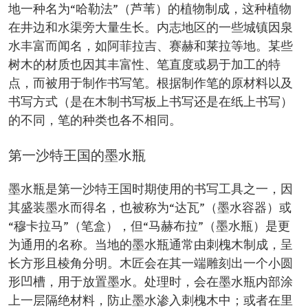
地一种名为“哈勒法”（芦苇）的植物制成，这种植物
在井边和水渠旁大量生长。内志地区的一些城镇因泉
水丰富而闻名，如阿菲拉吉、赛赫和莱拉等地。某些
树木的材质也因其丰富性、笔直度或易于加工的特
点，而被用于制作书写笔。根据制作笔的原材料以及
书写方式（是在木制书写板上书写还是在纸上书写）
的不同，笔的种类也各不相同。
第一沙特王国的墨水瓶
墨水瓶是第一沙特王国时期使用的书写工具之一，因
其盛装墨水而得名，也被称为“达瓦”（墨水容器）或
“穆卡拉马”（笔盒），但“马赫布拉”（墨水瓶）是更
为通用的名称。当地的墨水瓶通常由刺槐木制成，呈
长方形且棱角分明。木匠会在其一端雕刻出一个小圆
形凹槽，用于放置墨水。处理时，会在墨水瓶内部涂
上一层隔绝材料，防止墨水渗入刺槐木中；或者在里