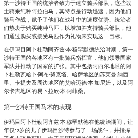
第一沙特王国的统治者致力于建立骑兵部队，这些战
士骑乘纯种阿拉伯马，其特点是行动迅速，因为他们
骑马作战，赋予了他们在战斗中的速度优势。统治者
们热衷于购买纯种马匹，以增加并支持骑兵部队，他
们通过购买或接受马匹作为礼物来实现这一目标。
在伊玛目阿卜杜勒阿齐兹·本·穆罕默德统治时期，第一
沙特王国的各地区有一批骑兵指挥官，他们领导国家
军队并推动了国家的扩张。其中包括阿西尔地区的阿
卜杜勒瓦哈卜·阿布·努克塔、哈萨地区的苏莱曼·纳西
里、卡提夫及周边地区的艾哈迈德·本·加尼姆，以及阿
尔卡吉地区的易卜拉欣·本·阿菲桑。
第一沙特王国马术的表现
伊玛目阿卜杜勒阿齐兹·本·穆罕默德在他统治期间，让
年仅12岁的儿子伊玛目沙特参与了一场战斗，并指挥