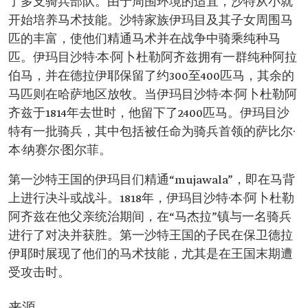
了多支骑兵部队。由于周围环境的适宜，沙特从小就
开始培养马术技能。沙特家族伊玛目及其子女周围马
匹的丰富，使他们精通马术并在战争中骑乘纯种马
匹。伊玛目沙特·本·阿卜杜勒阿齐兹拥有一群纯种阿拉
伯马，并在德拉伊耶保留了约300至400匹马，其余的
马匹则在哈萨地区放牧。当伊玛目沙特·本·阿卜杜勒阿
齐兹于1814年去世时，他留下了2400匹马。伊玛目沙
特有一批骑兵，其中包括被任命为骑兵首领的萨比尔·
本·纳赛尔·图尔菲。
第一沙特王国的伊玛目们精通“mujawala”，即在马背
上进行决斗或战斗。1818年，伊玛目沙特·本·阿卜杜勒
阿齐兹在他父亲统治期间，在“马杰拉”镇与一名骑兵
进行了对决并获胜。第一沙特王国的子民在保卫德拉
伊耶时展现了他们的马术技能，尤其是在王国末期遭
受攻击时。