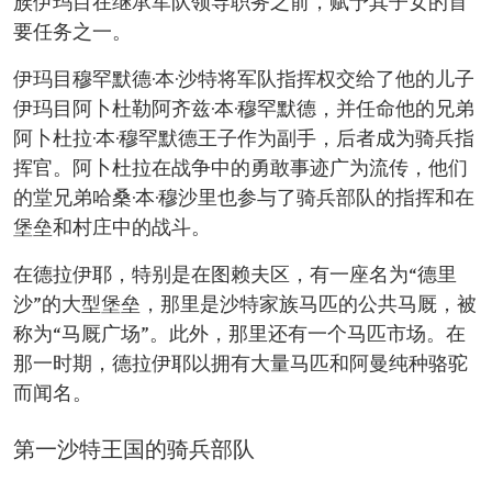
族伊玛目在继承军队领导职务之前，赋予其子女的首
要任务之一。
伊玛目穆罕默德·本·沙特将军队指挥权交给了他的儿子
伊玛目阿卜杜勒阿齐兹·本·穆罕默德，并任命他的兄弟
阿卜杜拉·本·穆罕默德王子作为副手，后者成为骑兵指
挥官。阿卜杜拉在战争中的勇敢事迹广为流传，他们
的堂兄弟哈桑·本·穆沙里也参与了骑兵部队的指挥和在
堡垒和村庄中的战斗。
在德拉伊耶，特别是在图赖夫区，有一座名为“德里
沙”的大型堡垒，那里是沙特家族马匹的公共马厩，被
称为“马厩广场”。此外，那里还有一个马匹市场。在
那一时期，德拉伊耶以拥有大量马匹和阿曼纯种骆驼
而闻名。
第一沙特王国的骑兵部队