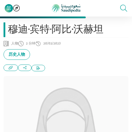
穆迪·宾特·阿比·沃赫坦
人物
2 分钟
20/02/2023
历史人物