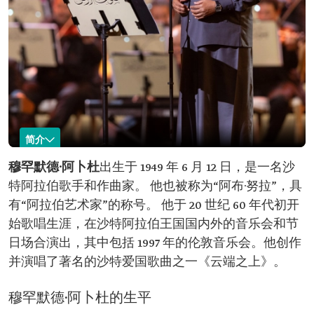
简介
穆罕默德·阿卜杜
穆罕默德·阿卜杜
出生于 1949 年 6 月 12 日，是一名沙
特阿拉伯歌手和作曲家。 他也被称为“阿布·努拉”，具
姓名：穆罕默德·
类别：沙特作曲家和歌手
阿卜杜
绰号和头衔：Abu Noura，阿拉伯艺术家
有“阿拉伯艺术家”的称号。 他于 20 世纪 60 年代初开
出生时间：1949 年
始歌唱生涯，在沙特阿拉伯王国国内外的音乐会和节
职业生涯开始时间：20 世纪 60 年代
日场合演出，其中包括 1997 年的伦敦音乐会。他创作
曾参与的音乐会：1997 年伦敦音乐会
爱国歌曲：《云端之上》
并演唱了著名的沙特爱国歌曲之一《云端之上》。
"
爱国作品：200 首
穆罕默德·阿卜杜的生平