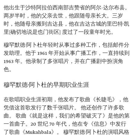
他出生于沙特阿拉伯西南部吉赞省的阿尔-达尔布县。
两岁半时，他的父亲去世，他跟随母亲长大。三岁
时，他随母亲搬到吉达县，他在吉达古城的里巴特·凯
里[确切地说是也门街区] 度过了一段童年时光。
穆罕默德·阿卜杜年轻时从事过多种工作，包括邮件分
发助理。他于 1961 年开始从事广播工作，一直持续到
1963 年。他录制了多张唱片，并在广播剧中扮演角
色。
穆罕默德·阿卜杜的早期职业生涯
在歌唱职业生涯初期，他发布了歌曲《长睫毛》，他
凭借这首歌发行了数千张唱片。 他还创作了许多歌
曲。 歌曲《就是这样，我们的希望破灭了》是他的第
一首曲子。20 世纪 70 年代，他在专《信息》中发行
了歌曲《Mukahbala》。 穆罕默德·阿卜杜的演唱风格