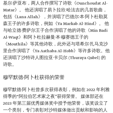
基尔·萨亚布，两人合作撰写了诗歌《Ounchoudat Al-
Matar》。 他还演唱了易卜拉欣·哈法吉的几首歌曲，
包括《Lana Allah》，并演唱了巴德尔·本·阿卜杜勒莫
森王子的许多诗歌，例如《Ya Markab Al-Hind》。 他
与哈立德·费萨尔王子合作演唱了他的诗歌《Min Badi
Al-Waqt》和阿卜杜拉赫曼·本·穆赛德王子的
《Mouthila》等其他诗歌，此外还与塔希尔·扎马克沙
里合作演唱了《Ya Aathaba Al-Hobb》等许多诗歌。他
还演唱了沙特诗人图拉亚·卡贝尔 (Thuraya Qabel) 的
诗歌。
穆罕默德·阿卜杜获得的荣誉
穆罕默德·阿卜杜曾多次获得表彰，例如在 2022 年利雅
得季的“阿拉伯艺术家之夜”获得荣誉。 媒体部还在
2023 年第三届优秀媒体奖中授予他荣誉，该奖设立了
一个类别，专门表彰对沙特媒体做出贡献和影响的人