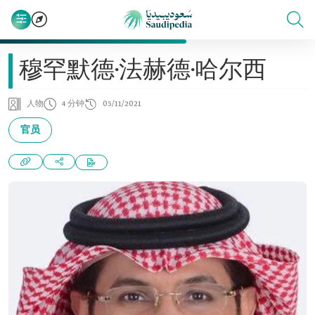
穆罕默德·法赫德·哈尔西
人物
4 分钟
05/11/2021
官员