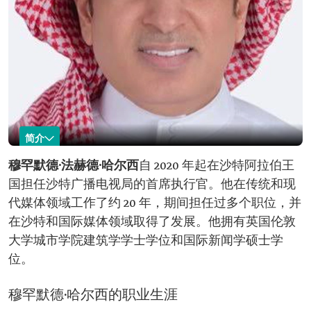
简介
穆罕默德·法赫德·哈尔西
穆罕默德·法赫德·哈尔西
自 2020 年起在沙特阿拉伯王
国担任沙特广播电视局的首席执行官。他在传统和现
名称：穆罕默德·
现任职位：沙特广播公司首席执行官。
法赫德·哈尔西。
任命时间：2020 年。
代媒体领域工作了约 20 年，期间担任过多个职位，并
教育背景：建筑学学士学位。
在沙特和国际媒体领域取得了发展。他拥有英国伦敦
国际新闻学硕士学位。
大学城市学院建筑学学士学位和国际新闻学硕士学
曾任职位："Arrajol"杂志总编辑。
"Al-Jamila"和"Sayidaty"杂志总编辑。
位。
《阿拉伯新闻》报纸总编辑。
参与的著名项目：在 MBC 推出了社会议题脱口
秀节目《Bidoun Shak》（意为"毫无疑问"）。
穆罕默德·哈尔西的职业生涯
重要成员身份：沙特记者协会董事会成员。