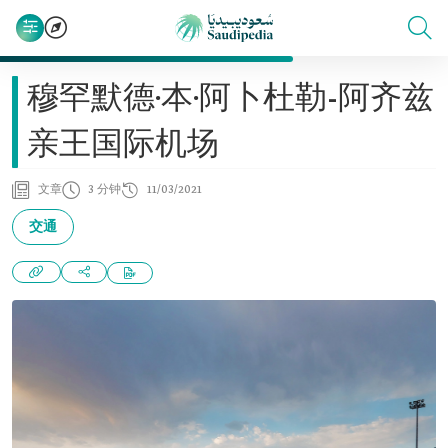
穆罕默德·本·阿卜杜勒-阿齐兹
亲王国际机场
文章
3 分钟
11/03/2021
交通