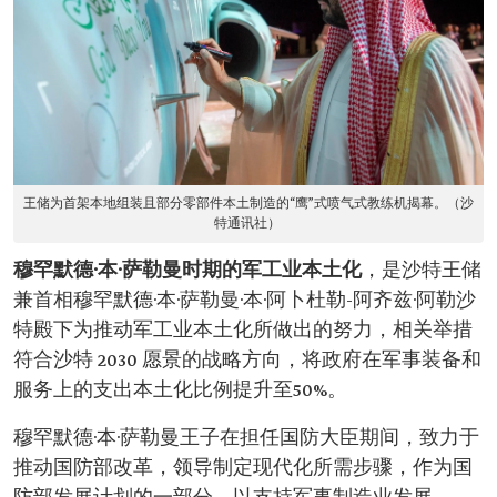
王储为首架本地组装且部分零部件本土制造的“鹰”式喷气式教练机揭幕。（沙
特通讯社）
穆罕默德·本·萨勒曼时期的军工业本土化
，是沙特王储
兼首相穆罕默德·本·萨勒曼·本·阿卜杜勒-阿齐兹·阿勒沙
特殿下为推动军工业本土化所做出的努力，相关举措
符合沙特 2030 愿景的战略方向，将政府在军事装备和
服务上的支出本土化比例提升至50%。
穆罕默德·本·萨勒曼王子在担任国防大臣期间，致力于
推动国防部改革，领导制定现代化所需步骤，作为国