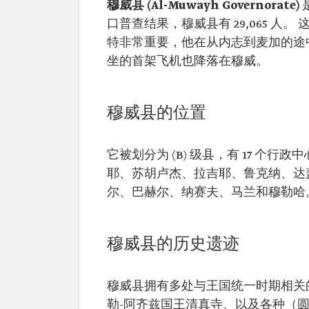
穆威县 (Al-Muwayh Governorate)
口普查结果，穆威县有 29,065 人
特非常重要，他在从内志到麦加的途
坐的首架飞机也降落在穆威。
穆威县的位置
它被划分为 (B) 级县，有 17 
耶、苏胡卢杰、拉吉耶、鲁克纳、达
尔、巴赫尔、纳赛夫、马兰和穆勒哈
穆威县的历史遗迹
穆威县拥有多处与王国统一时期相关
勒-阿齐兹国王清真寺、以及各种（