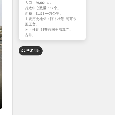
人口：29,065 人。
行政中心数量：17 个。
面积：21,736 平方公里。
主要历史地标：阿卜杜勒-阿齐兹
国王宫。
阿卜杜勒-阿齐兹国王清真寺。
古井。
学术引用