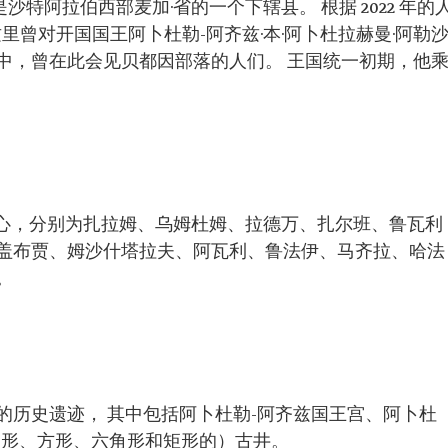
是沙特阿拉伯西部麦加·省的一个下辖县。 根据 2022 年的
。 这里曾对开国国王阿卜杜勒-阿齐兹·本·阿卜杜拉赫曼·阿勒
中，曾在此会见贝都因部落的人们。 王国统一初期，他
个行政中心，分别为扎拉姆、乌姆杜姆、拉德万、扎尔班、鲁瓦利
盖布贾、姆沙什塔拉夫、阿瓦利、鲁法伊、马齐拉、哈法
。
的历史遗迹， 其中包括阿卜杜勒-阿齐兹国王宫、阿卜杜
圆形、方形、六角形和矩形的）古井。