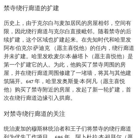
禁寺绕行廊道的扩建
历史上，由于克尔白与麦加居民的房屋相邻，空间有
限，因此绕行廊道与克尔白直接毗邻。随着禁寺的后
续扩建，这个区域也扩建起来。在先知时代和哈里发
阿布·伯克尔·萨迪克 （愿主喜悦他）的任内，绕行廊道
并未扩建。哈里发欧麦尔·本·赫塔卜（愿主喜悦他）是
第一个扩建它的人。为此，他购买了禁寺周围的房
屋，并在绕行廊道周围修建了一堵墙，将其与其他建
筑隔开。647 年，哈里发奥斯曼·本·阿凡（愿主喜悦
他）购买了禁寺附近的房屋，发起了新一轮扩建，首
次在绕行廊道边缘引入拱廊。
对禁寺绕行廊道的关注
统治麦加的穆斯林统治者和王子们将禁寺的绕行廊道
列为优先工作项目。 686 年，阿卜杜拉·本·祖拜尔（愿