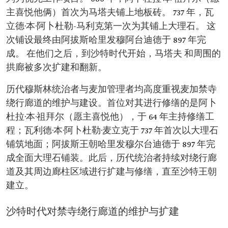
主喜悦他俩）首次为马塔夫铺上地板砖。 737 年，瓦
立德·本·阿卜杜勒-马利克第一次为其铺上大理石。 这
次铺设最终由阿拔斯哈里发穆阿台迪德于 897 年完
成。 在他们之后，到沙特时代开始，马塔夫 和周围的
拱廊被多次扩建和翻新。
历代穆斯林统治者与麦加管理者均高度重视麦加禁寺
绕行廊道的维护与建设。首位对其进行修缮的是阿卜
杜拉·本·祖拜尔（愿主喜悦他），于 64 年主持修缮工
程；瓦利德·本·阿卜杜勒·麦立克于 737 年首次以大理石
铺筑地面；阿拔斯王朝哈里发穆尔台迪德于 897 年完
成全面大理石铺装。此后，历代统治者持续对绕行廊
道及其周边廊柱区域进行扩建与修缮，直至沙特王朝
建立。
沙特时代对禁寺绕行廊道的维护与扩建