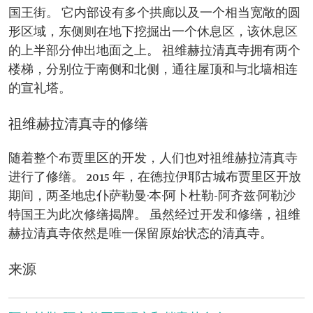
国王街。 它内部设有多个拱廊以及一个相当宽敞的圆
形区域，东侧则在地下挖掘出一个休息区，该休息区
的上半部分伸出地面之上。 祖维赫拉清真寺拥有两个
楼梯，分别位于南侧和北侧，通往屋顶和与北墙相连
的宣礼塔。
祖维赫拉清真寺的修缮
随着整个布贾里区的开发，人们也对祖维赫拉清真寺
进行了修缮。 2015 年，在德拉伊耶古城布贾里区开放
期间，两圣地忠仆萨勒曼·本·阿卜杜勒-阿齐兹·阿勒沙
特国王为此次修缮揭牌。 虽然经过开发和修缮，祖维
赫拉清真寺依然是唯一保留原始状态的清真寺。
来源