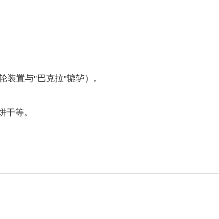
轮装置与"巴克拉"辘轳）。
饼干等。