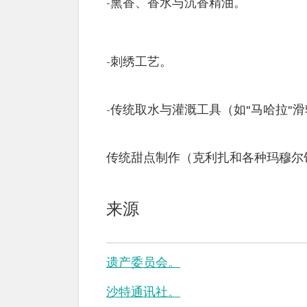
-熏香、香水与沉香精油。
-刺绣工艺。
-传统取水与灌溉工具（如"马哈拉"滑
传统甜点制作（克利扎和各种玛穆尔
来源
遗产委员会。
沙特通讯社。