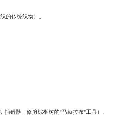
编织的传统织物）。
塔"捕猎器、修剪棕榈树的"马赫拉布"工具）。