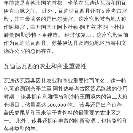
年前曾是肯德王国的首都，坐落在瓦迪达瓦西和图瓦
伊克山脉之间。 此外，瓦迪达瓦西县还有 5 座考古宫
殿，其中最著名的是巴尔赞宫。这座宫殿被当地人称
作谢赫宫，由开国国王阿卜杜勒-阿齐兹·本·阿卜杜拉
赫曼·阿勒沙特下令建造。 经过修复后，这座宫殿目前
作为瓦迪达瓦西县、苏莱伊迈县及周边地区旅游和文
物办公室的总部存在。
瓦迪达瓦西的农业和商业重要性
瓦迪达瓦西县因其农业和商业重要性而闻名，这一特
色可追溯到奈季兰至 阿扎热哈考古区贸易路线的使用
时期。 该县拥有利雅得省和沙特王国境内的第二大粮
仓项目，储量高达 500,000 吨。 该县还是出产苜蓿、
盖氏虎尾草和玉米等干青饲料的最重要的农业区之
一。 此外，该县还拥有丰富的牲畜资源，包括骆驼和
各种类型的羊。