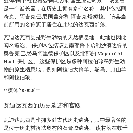
兹·本·阿卜杜拉赫曼·阿勒沙特国王统治时期。 该县曾
是一个酋长国，在历史上拥有多个名称，其中包括阿
奇克、阿吉克·巴尼·阿盖尔和 阿吉克·塔姆拉。 该县当
前所用的名称源于居住在此地的达瓦西部落。
瓦迪达瓦西县是野生动物的天然栖息地，此地也因此
闻名遐迩。 保护区包括该县南部鲁卜哈利沙漠边缘的
奥鲁克·巴尼·马阿里德保护区以及北部的 Majami' Al-
Hadb 保护区。 这些保护区是多种阿拉伯珍稀野生动
物的原生栖息地，例如阿拉伯大羚羊、鸵鸟、野山羊
和阿拉伯狼。
**媒体[153928]**
瓦迪达瓦西的历史遗迹和宫殿
瓦迪达瓦西县坐拥多处古代历史遗迹，其中最著名的
是位于历史村落法奥村的石膏城遗迹。 该村落在数千