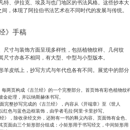
凡特、伊拉克、埃及与也门地区的书法风格。这些抄本大
 世纪之间，体现了阿拉伯书法艺术在不同时代的发展与传统。
经》手稿
、尺寸与装饰方面呈现多样性，包括植物纹样、几何纹
其尺寸亦各不相同，有大型、中型与小型版本。
形羊皮纸上，抄写方式与年代也各有不同。展览中的部分
30 页，每两页构成《古兰经》的一个完整部分。首页饰有彩色植物纹
镀金处理，并以纳斯赫体书写。
天房对面完整抄写完成的《古兰经》，内容从《开端章》至《世人
以红色与蓝色边框装饰，由学者毛拉·阿里·卡里抄写。
古兰经》，除收录经文外，还附有一书的释义内容。页面饰有金色、
其页面由三个矩形部分组成：小矩形用于书写经文，中间矩形用