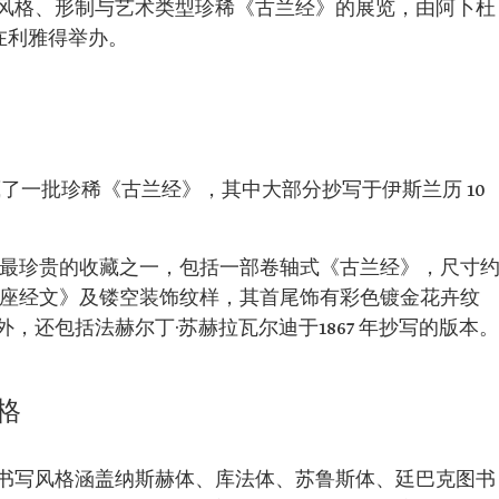
风格、形制与艺术类型珍稀《古兰经》的展览，由阿卜杜
年在利雅得举办。
了一批珍稀《古兰经》，其中大部分抄写于伊斯兰历 10
视为最珍贵的收藏之一，包括一部卷轴式《古兰经》，尺寸
贯穿有《宝座经文》及镂空装饰纹样，其首尾饰有彩色镀金花卉纹
，还包括法赫尔丁·苏赫拉瓦尔迪于1867 年抄写的版本。
格
书写风格涵盖纳斯赫体、库法体、苏鲁斯体、廷巴克图书