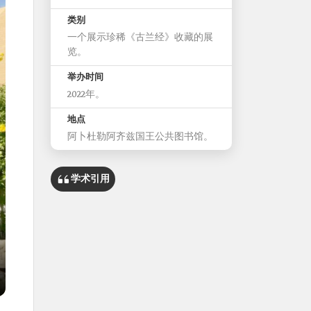
类别
一个展示珍稀《古兰经》收藏的展
览。
举办时间
2022年。
地点
阿卜杜勒阿齐兹国王公共图书馆。
学术引用