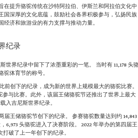
旨在提升骆驼传统在沙特阿拉伯、伊斯兰和阿拉伯文化中
王国深厚的文化底蕴，鼓励社会各界积极参与，弘扬民族
国经济和旅游业的有力支撑与推动力量。
界纪录
在吉尼斯世界纪录中留下了浓墨重彩的一笔。 当时有 11,178 头
骆驼体育节的称号。
盛会此前创下的纪录，成为新的世界上规模最大的骆驼比赛。
 头骆驼参与比赛。此外，该届王储骆驼节还推出了世界上最大
中被载入吉尼斯世界纪录。
两届王储骆驼节创下的纪录。 参赛骆驼数量达到约 14,843
，6,973 头骆驼进入了决赛阶段。 2022 年举办的第四届王
又一次打破了上一年创下的纪录。