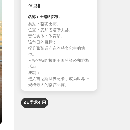
信息框
名称：王储骆驼节。
类别：骆驼比赛。
位置：麦加省塔伊夫县。
责任实体：体育部。
该节日的目标：
提升骆驼遗产在沙特文化中的地
位。
支持沙特阿拉伯王国的经济和旅游
活动。
成就：
进入吉尼斯世界纪录，成为世界上
规模最大的骆驼比赛。
学术引用