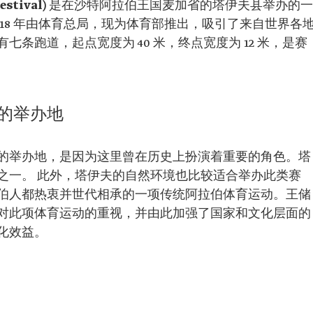
stival)
是在沙特阿拉伯王国麦加省的塔伊夫县举办的一
018 年由体育总局，现为体育部推出，吸引了来自世界各
条跑道，起点宽度为 40 米，终点宽度为 12 米，是赛
的举办地
的举办地，是因为这里曾在历史上扮演着重要的角色。塔
之一。 此外，塔伊夫的自然环境也比较适合举办此类赛
伯人都热衷并世代相承的一项传统阿拉伯体育运动。王储
对此项体育运动的重视，并由此加强了国家和文化层面的
化效益。