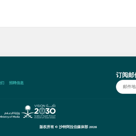
订阅邮
我们
招聘信息
版权所有 © 沙特阿拉伯媒体部 2026