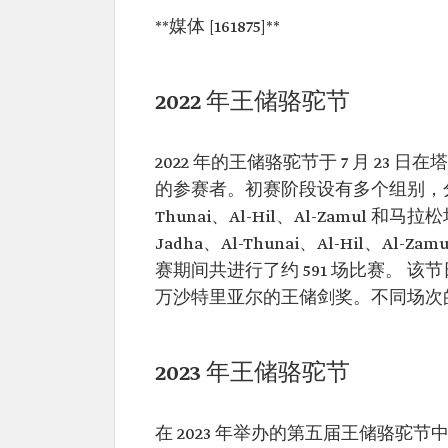
**媒体 [161875]**
2022 年王储骆驼节
2022 年的王储骆驼节于 7 月 23
的参赛者。初赛阶段设有多个组别，分别是 Al-M
Thunai、Al-Hil、Al-Zamul 和马
Jadha、Al-Thunai、Al-Hil、Al-
赛期间共进行了约 591 场比赛。 该节
万沙特里亚尔的王储剑奖。不同场次的赛
2023 年王储骆驼节
在 2023 年举办的第五届王储骆