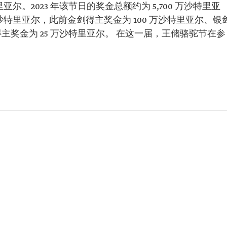
里亚尔。2023 年该节日的奖金总额约为 5,700 万沙特里亚
万沙特里亚尔，此前金剑得主奖金为 100 万沙特里亚尔、银
得主奖金为 25 万沙特里亚尔。 在这一届，王储骆驼节在参