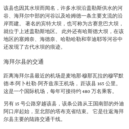
该县也因其水坝而闻名，许多水坝沿盖勒斯供水的河
谷、海拜尔中部的河谷以及哈姆德一条主要支流的沿
岸而建。 著名的宾特大坝，也可称为古赛意巴大坝，
就位于上述盖勒斯地区。 此外还有哈斯德大坝，在该
地区的塞姆奈、海德奈、哈勒哈勒和宰迪耶等河谷中
还发现了古代水坝的痕迹。
海拜尔县的交通
距离海拜尔县最近的机场是麦地那·穆那瓦拉的穆罕默
德·本·阿卜杜勒-阿齐兹亲王机场， 距该县 165 公里。
这是一个国际机场，每年可接待约 480 万名乘客。
另有 15 号公路穿越该县，该条公路从王国南部的外迪
阿口岸起始，至北部的塔布克省结束。 它是往返海拜
尔县主要的陆路交通干线。