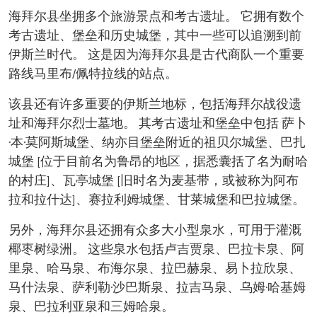
海拜尔县坐拥多个旅游景点和考古遗址。 它拥有数个
考古遗址、堡垒和历史城堡，其中一些可以追溯到前
伊斯兰时代。 这是因为海拜尔县是古代商队一个重要
路线马里布/佩特拉线的站点。
该县还有许多重要的伊斯兰地标，包括海拜尔战役遗
址和海拜尔烈士墓地。 其考古遗址和堡垒中包括 萨卜
·本·莫阿斯城堡、纳亦目堡垒附近的祖贝尔城堡、巴扎
城堡 [位于目前名为鲁昂的地区，据悉囊括了名为耐哈
的村庄]、瓦亭城堡 [旧时名为麦基带，或被称为阿布
拉和拉什达]、赛拉利姆城堡、甘莱城堡和巴拉城堡。
另外，海拜尔县还拥有众多大小型泉水，可用于灌溉
椰枣树绿洲。 这些泉水包括卢吉贾泉、巴拉卡泉、阿
里泉、哈马泉、布海尔泉、拉巴赫泉、易卜拉欣泉、
马什法泉、萨利勒·沙巴斯泉、拉吉马泉、乌姆·哈基姆
泉、巴拉利亚泉和三姆哈泉。