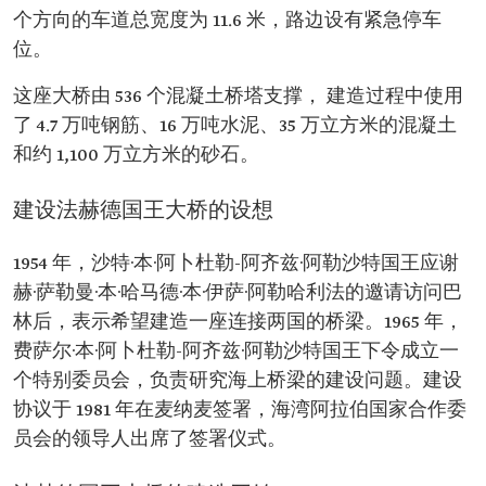
个方向的车道总宽度为 11.6 米，路边设有紧急停车
位。
这座大桥由 536 个混凝土桥塔支撑， 建造过程中使用
了 4.7 万吨钢筋、16 万吨水泥、35 万立方米的混凝土
和约 1,100 万立方米的砂石。
建设法赫德国王大桥的设想
1954 年，沙特·本·阿卜杜勒-阿齐兹·阿勒沙特国王应谢
赫·萨勒曼·本·哈马德·本·伊萨·阿勒哈利法的邀请访问巴
林后，表示希望建造一座连接两国的桥梁。1965 年，
费萨尔·本·阿卜杜勒-阿齐兹·阿勒沙特国王下令成立一
个特别委员会，负责研究海上桥梁的建设问题。建设
协议于 1981 年在麦纳麦签署，海湾阿拉伯国家合作委
员会的领导人出席了签署仪式。