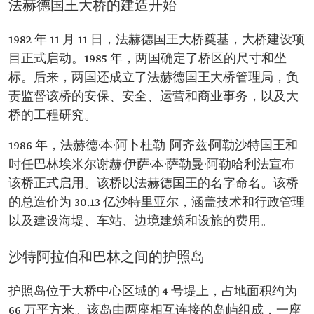
法赫德国王大桥的建造开始
1982 年 11 月 11 日，法赫德国王大桥奠基，大桥建设项
目正式启动。1985 年，两国确定了桥区的尺寸和坐
标。后来，两国还成立了法赫德国王大桥管理局，负
责监督该桥的安保、安全、运营和商业事务，以及大
桥的工程研究。
1986 年，法赫德·本·阿卜杜勒-阿齐兹·阿勒沙特国王和
时任巴林埃米尔谢赫·伊萨·本·萨勒曼·阿勒哈利法宣布
该桥正式启用。该桥以法赫德国王的名字命名。该桥
的总造价为 30.13 亿沙特里亚尔，涵盖技术和行政管理
以及建设海堤、车站、边境建筑和设施的费用。
沙特阿拉伯和巴林之间的护照岛
护照岛位于大桥中心区域的 4 号堤上，占地面积约为
66 万平方米。该岛由两座相互连接的岛屿组成，一座