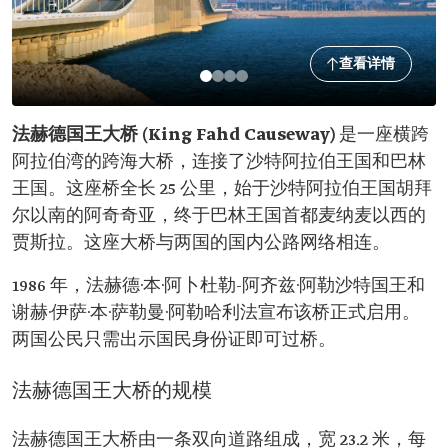
查看详情
法赫德国王大桥 (King Fahd Causeway)
是一座横跨
阿拉伯湾的跨海大桥，连接了沙特阿拉伯王国和巴林
王国。这座桥全长 25 公里，始于沙特阿拉伯王国胡拜
尔以南的阿奇奇亚，终于巴林王国首都麦纳麦以西的
贾斯拉。这座大桥与两国的国内公路网络相连。
1986 年，法赫德·本·阿卜杜勒-阿齐兹·阿勒沙特国王和
谢赫·伊萨·本·萨勒曼·阿勒哈利法宣布该桥正式启用。
两国公民只需出示国民身份证即可过桥。
法赫德国王大桥的规模
法赫德国王大桥由一条双向道路组成，宽 23.2 米，每